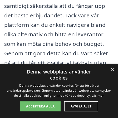
samtidigt säkerställa att du fångar upp
det bästa erbjudandet. Tack vare vår
plattform kan du enkelt navigera bland
olika alternativ och hitta en leverantör
som kan möta dina behov och budget.
Genom att göra detta kan du vara säker
på att du får ett kvalitativt takbyte utan
×
att överskrida din budget.
Denna webbplats använder
cookies
Denna webbplats använder cookies för att förbättra
Få 3 erbjudanden, gratis och utan
användarupplevelsen. Genom att använda vår webbplats samtycker
du till alla cookies i enlighet med vår cookiepolicy.
Läs mer
förpliktelser
ACCEPTERA ALLA
AVVISA ALLT