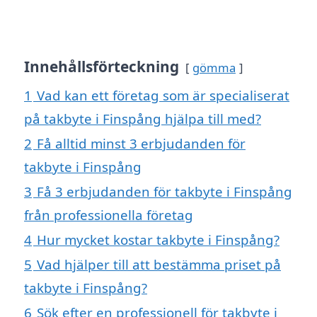
Innehållsförteckning
gömma
1
Vad kan ett företag som är specialiserat
på takbyte i Finspång hjälpa till med?
2
Få alltid minst 3 erbjudanden för
takbyte i Finspång
3
Få 3 erbjudanden för takbyte i Finspång
från professionella företag
4
Hur mycket kostar takbyte i Finspång?
5
Vad hjälper till att bestämma priset på
takbyte i Finspång?
6
Sök efter en professionell för takbyte i