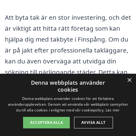
Att byta tak är en stor investering, och det
är viktigt att hitta rätt företag som kan
hjälpa dig med takbyte i Finspång. Om du
är på jakt efter professionella takläggare,
kan du även överväga att utvidga din
sökning till närliggande städer. Detta kan
×
ge dig fler alternativ och möjligheter att
Denna webbplats använder
cookies
jämföra priser och tjänster. Här är några
Denna webbplats använder cookies för att förbättra
städer där du också kan hitta kompetenta
användarupplevelsen. Genom att använda vår webbplats samtycker
du till alla cookies i enlighet med vår cookiepolicy.
Läs mer
firmor för takbyte:
ACCEPTERA ALLA
AVVISA ALLT
Norrköping