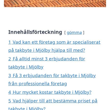
Innehållsförteckning
gömma
1
Vad kan ett företag som är specialiserat
på takbyte i Mjölby hjälpa till med?
2
Få alltid minst 3 erbjudanden för
takbyte i Mjölby
3
Få 3 erbjudanden för takbyte i Mjölby
från professionella företag
4
Hur mycket kostar takbyte i Mjölby?
5
Vad hjälper till att bestämma priset på
takbyte i Mjölby?