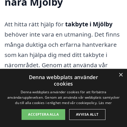
nära Mjölby
Att hitta rätt hjälp för
takbyte i Mjölby
behöver inte vara en utmaning. Det finns
många duktiga och erfarna hantverkare
som kan hjälpa dig med ditt takbyte i
närområdet. Genom att använda vår
×
plattform kan du enkelt få tillgång till olika
Denna webbplats använder
cookies
erbjudanden från företag som är
Denna webbplats använder cookies för att förbättra
specialiserade på takbyte. Men ibland kan
användarupplevelsen. Genom att använda vår webbplats samtycker
du till alla cookies i enlighet med vår cookiepolicy.
Läs mer
det vara bra att titta lite längre bort än
bara i Mjölby för att hitta den bästa
ACCEPTERA ALLA
AVVISA ALLT
lösningen. Här är några närliggande