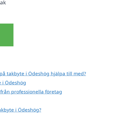
tak
 på takbyte i Ödeshög hjälpa till med?
te i Ödeshög
från professionella företag
takbyte i Ödeshög?