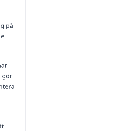
ig på
de
har
t gör
antera
tt