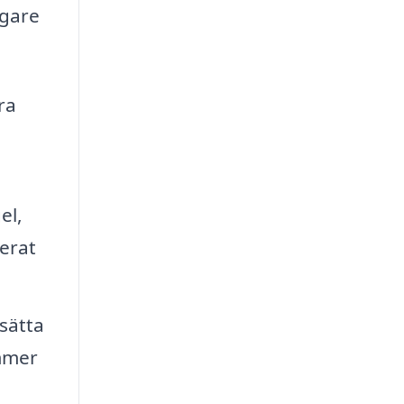
ggare
ra
el,
serat
sätta
ommer