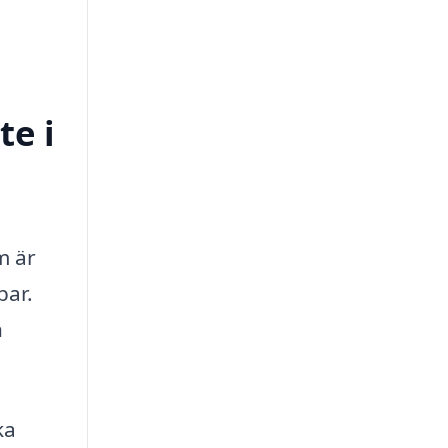
te i
m är
bar.
n
ka