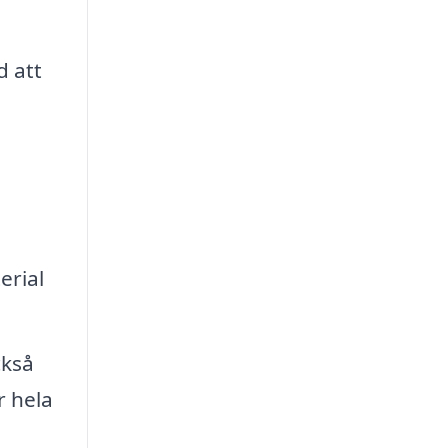
d att
erial
ckså
r hela