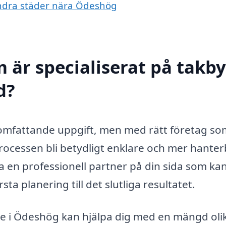
 andra städer nära Ödeshög
 är specialiserat på takby
d?
h omfattande uppgift, men med rätt företag so
rocessen bli betydligt enklare och mer hanter
 ha en professionell partner på din sida som ka
ta planering till det slutliga resultatet.
te i Ödeshög kan hjälpa dig med en mängd oli