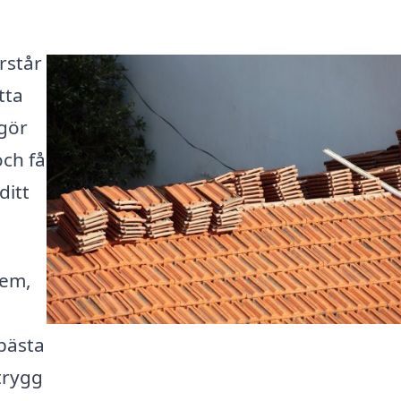
rstår
tta
 gör
och få
ditt
hem,
 bästa
trygg