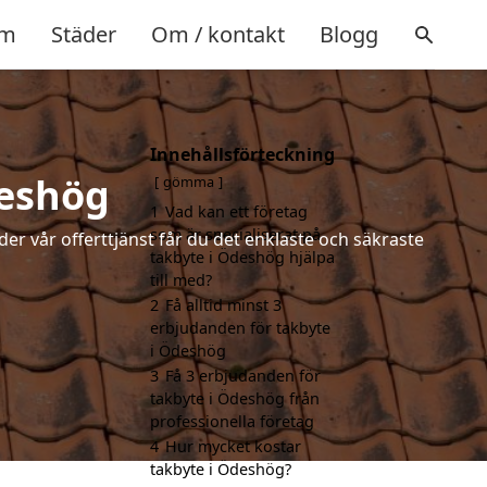
m
Städer
Om / kontakt
Blogg
Innehållsförteckning
deshög
gömma
1
Vad kan ett företag
som är specialiserat på
der vår offerttjänst får du det enklaste och säkraste
takbyte i Ödeshög hjälpa
till med?
2
Få alltid minst 3
erbjudanden för takbyte
i Ödeshög
3
Få 3 erbjudanden för
takbyte i Ödeshög från
professionella företag
4
Hur mycket kostar
takbyte i Ödeshög?