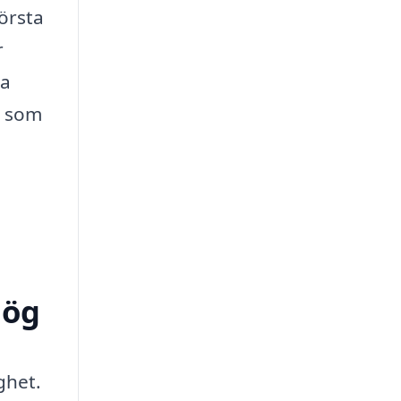
örsta
r
la
t som
hög
ghet.