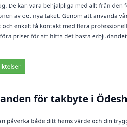
. De kan vara behjälpliga med allt från den f
ationen av det nya taket. Genom att använda vå
t och enkelt få kontakt med flera professionel
mföra priser för att hitta det bästa erbjudande
iktelser
udanden för takbyte i Ödes
kan påverka både ditt hems värde och din tryg