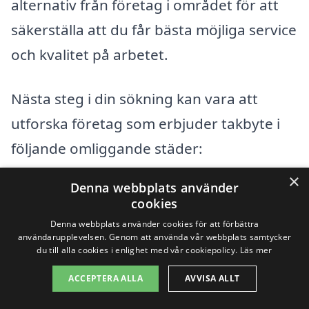
alternativ från företag i området för att
säkerställa att du får bästa möjliga service
och kvalitet på arbetet.
Nästa steg i din sökning kan vara att
utforska företag som erbjuder takbyte i
följande omliggande städer:
×
Denna webbplats använder
Korsanäs
cookies
Kuggeboda
Denna webbplats använder cookies för att förbättra
användarupplevelsen. Genom att använda vår webbplats samtycker
du till alla cookies i enlighet med vår cookiepolicy.
Läs mer
Sjöbo
ACCEPTERA ALLA
AVVISA ALLT
Kågeröd