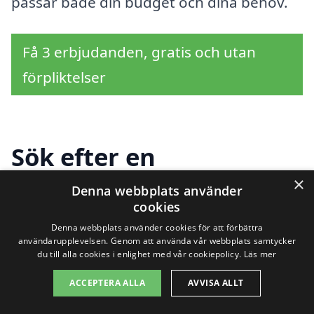
passar både din budget och dina behov.
Få 3 erbjudanden, gratis och utan
förpliktelser
Sök efter en
professionell för
×
Denna webbplats använder
cookies
takbyte i andra städer
Denna webbplats använder cookies för att förbättra
användarupplevelsen. Genom att använda vår webbplats samtycker
nära Bondstorp
du till alla cookies i enlighet med vår cookiepolicy.
Läs mer
ACCEPTERA ALLA
AVVISA ALLT
Att hitta rätt företag för takbyte i