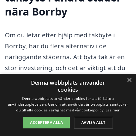
nära Borrby
Om du letar efter hjälp med takbyte i
Borrby, har du flera alternativ i de
närliggande städerna. Att byta tak är en
stor investering, och det är viktigt att du
finner en professionell entreprenör som
×
Denna webbplats använder
kan tillhandahålla en hög kvalitet på
cookies
Denna webbplats använder cookies för att förbättra
arbetet. Genom att använda takbyte-
användarupplevelsen. Genom att använda vår webbplats samtycker
pris.se kan du enkelt jämföra priser och
du till alla cookies i enlighet med vår cookiepolicy.
Läs mer
tjänster från olika företag och få olika
ACCEPTERA ALLA
AVVISA ALLT
offerter för ditt takbyte.