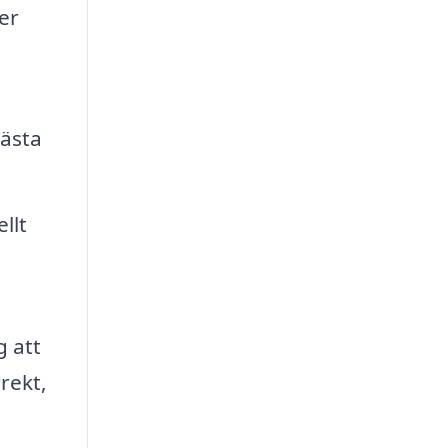
er
bästa
llt
g att
rekt,