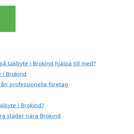
på takbyte i Brokind hjälpa till med?
e i Brokind
rån professionella företag
akbyte i Brokind?
dra städer nära Brokind