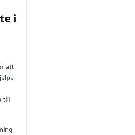
te i
ör att
jälpa
till
ning