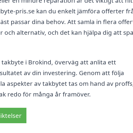
ler en mindre reparation är det viktigt att hit
byte-pris.se kan du enkelt jämföra offerter fr
äst passar dina behov. Att samla in flera offer
r och alternativ, och det kan hjälpa dig att sp
takbyte i Brokind, överväg att anlita ett
sultatet av din investering. Genom att följa
lla aspekter av takbytet tas om hand av proffs
t tak redo för många år framöver.
iktelser