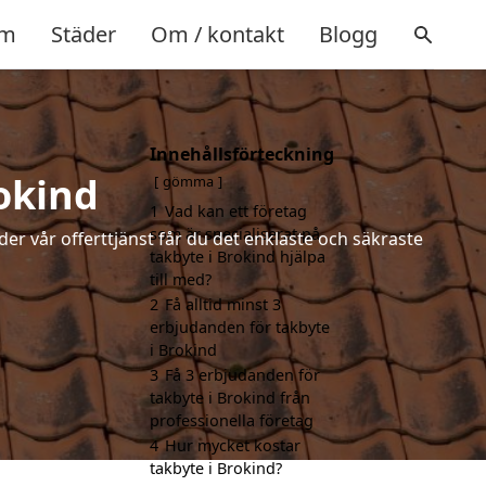
m
Städer
Om / kontakt
Blogg
Innehållsförteckning
rokind
gömma
1
Vad kan ett företag
som är specialiserat på
der vår offerttjänst får du det enklaste och säkraste
takbyte i Brokind hjälpa
till med?
2
Få alltid minst 3
erbjudanden för takbyte
i Brokind
3
Få 3 erbjudanden för
takbyte i Brokind från
professionella företag
4
Hur mycket kostar
takbyte i Brokind?