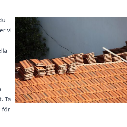
 du
er vi
lla
a
. Ta
 för