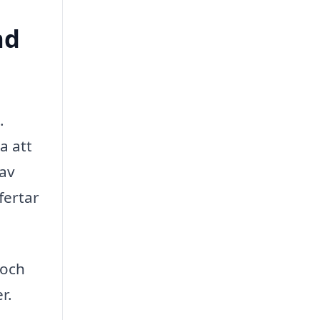
nd
.
a att
 av
ffertar
 och
r.