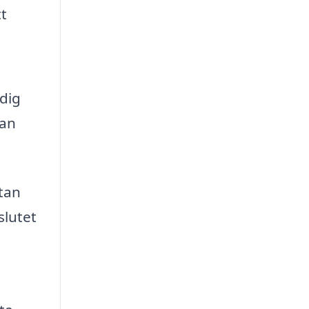
tt
 dig
kan
utan
slutet