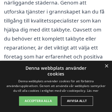
närliggande städerna. Genom att
utforska tjänster i grannskapet kan du få
tillgång till kvalitetsspecialister som kan
hjälpa dig med ditt takbyte. Oavsett om
du behöver ett komplett takbyte eller
reparationer, är det viktigt att välja ett
företag som har erfarenhet och positiva
×
kundomdömen.
Denna webbplats använder
cookies
Här är några städer i närheten av
Denna webbplats använder cookies för att förbättra
användarupplevelsen. Genom att använda vår webbplats samtycker
Bullmark där du kan hitta professionella
du till alla cookies i enlighet med vår cookiepolicy.
Läs mer
takläggare:
ACCEPTERA ALLA
AVVISA ALLT