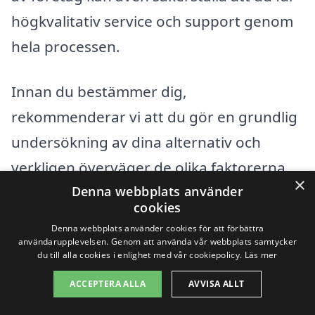
högkvalitativ service och support genom
hela processen.
Innan du bestämmer dig,
rekommenderar vi att du gör en grundlig
undersökning av dina alternativ och
verkligen överväger de olika faktorerna
×
som påverkar priset. Med rätt
Denna webbplats använder
cookies
information och en genomtänkt plan kan
Denna webbplats använder cookies för att förbättra
du se till att ditt takbyte blir både
användarupplevelsen. Genom att använda vår webbplats samtycker
du till alla cookies i enlighet med vår cookiepolicy.
Läs mer
kostnadseffektivt och hållbart för
ACCEPTERA ALLA
AVVISA ALLT
framtiden.