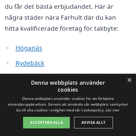
du får det bästa erbjudandet. Här är
några städer nära Farhult där du kan
hitta kvalificerade företag för takbyte:
Höganäs
Rydebäck
Mölle
×
Denna webbplats använder
cookies
Båstad
Denna webbplats använder cookies för att förbättra
användarupplevelsen. Genom att använda vår webbplats samtycker
Ängelholm
du till alla cookies i enlighet med vår cookiepolicy.
Läs mer
Klippan
ACCEPTERA ALLA
AVVISA ALLT