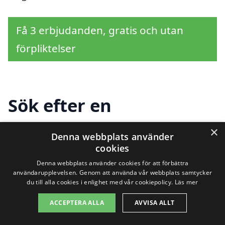
Få 3 erbjudanden, gratis och utan
förpliktelser
Sök efter en
professionell för
×
Denna webbplats använder
takbyte i andra städer
cookies
Denna webbplats använder cookies för att förbättra
nära Fredriksdal
användarupplevelsen. Genom att använda vår webbplats samtycker
du till alla cookies i enlighet med vår cookiepolicy.
Läs mer
ACCEPTERA ALLA
AVVISA ALLT
Att hitta hjälp för takbyte i Fredriksdal kan