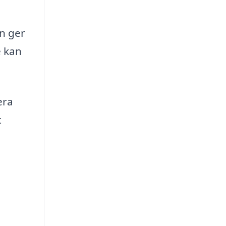
en ger
e kan
era
t