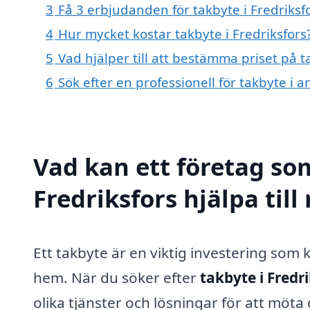
3
Få 3 erbjudanden för takbyte i Fredriksfo
4
Hur mycket kostar takbyte i Fredriksfors
5
Vad hjälper till att bestämma priset på t
6
Sök efter en professionell för takbyte i 
Vad kan ett företag som
Fredriksfors hjälpa til
Ett takbyte är en viktig investering som 
hem. När du söker efter
takbyte i Fredr
olika tjänster och lösningar för att möt