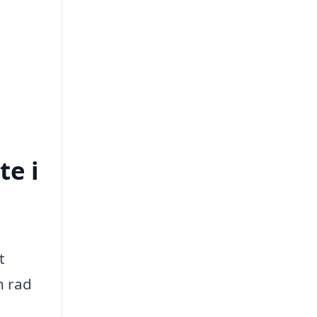
te i
t
n rad