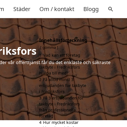
m
Städer
Om / kontakt
Blogg
Innehållsförteckning
riksfors
gömma
1
Vad kan ett företag
som är specialiserat på
der vår offerttjänst får du det enklaste och säkraste
takbyte i Fredriksfors
hjälpa till med?
2
Få alltid minst 3
erbjudanden för takbyte
i Fredriksfors
3
Få 3 erbjudanden för
takbyte i Fredriksfors
från professionella
företag
4
Hur mycket kostar