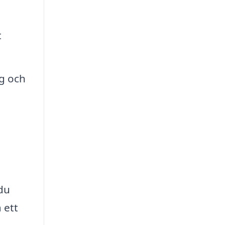
t
ng och
du
 ett