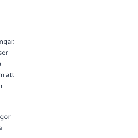
ngar.
ser
a
m att
ur
ågor
a