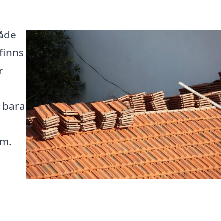
både
 finns
r
 bara
rm.