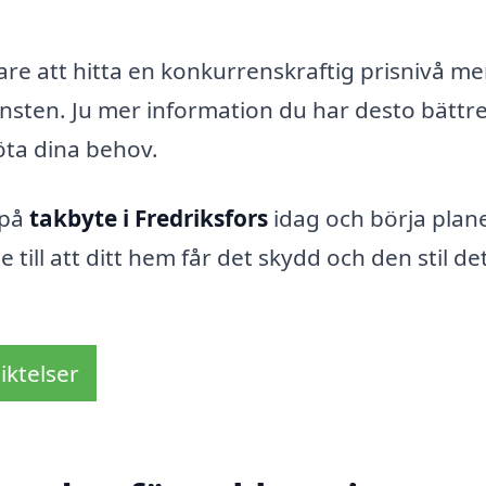
ttare att hitta en konkurrenskraftig prisnivå m
jänsten. Ju mer information du har desto bättr
ta dina behov.
 på
takbyte i Fredriksfors
idag och börja plan
 till att ditt hem får det skydd och den stil de
iktelser