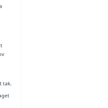
a
t
ov
t tak.
aget