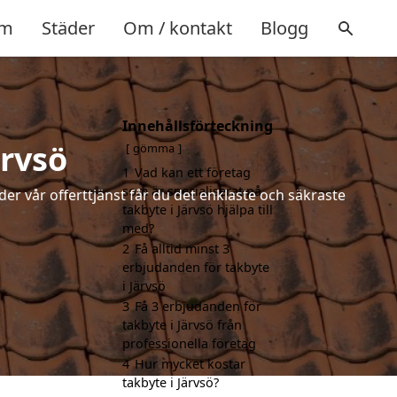
m
Städer
Om / kontakt
Blogg
Innehållsförteckning
ärvsö
gömma
1
Vad kan ett företag
som är specialiserat på
der vår offerttjänst får du det enklaste och säkraste
takbyte i Järvsö hjälpa till
med?
2
Få alltid minst 3
erbjudanden för takbyte
i Järvsö
3
Få 3 erbjudanden för
takbyte i Järvsö från
professionella företag
4
Hur mycket kostar
takbyte i Järvsö?