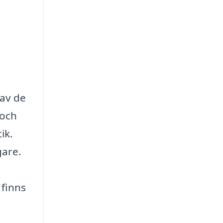
 av de
 och
ik.
gare.
 finns