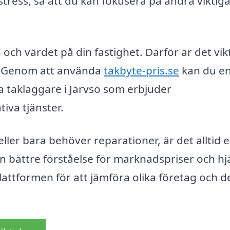
tress, så att du kan fokusera på andra viktig
 och värdet på din fastighet. Därför är det vik
al. Genom att använda
takbyte-pris.se
kan du en
a takläggare i Järvsö som erbjuder
iva tjänster.
ller bara behöver reparationer, är det alltid 
g en bättre förståelse för marknadspriser och hj
lattformen för att jämföra olika företag och d