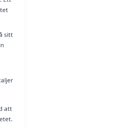
tet
 sitt
an
aljer
d att
etet.