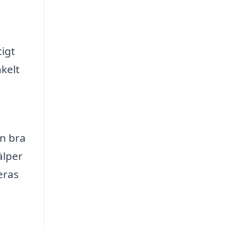
a
tigt
kelt
en bra
älper
eras