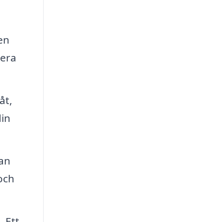
en
iera
åt,
din
an
och
. Ett