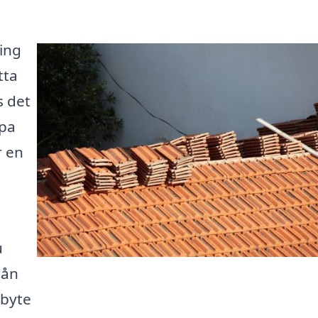
ring
tta
s det
lpa
r en
u
rån
kbyte