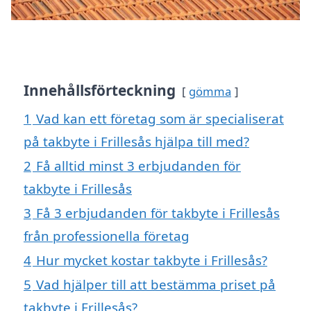
Innehållsförteckning
gömma
1
Vad kan ett företag som är specialiserat
på takbyte i Frillesås hjälpa till med?
2
Få alltid minst 3 erbjudanden för
takbyte i Frillesås
3
Få 3 erbjudanden för takbyte i Frillesås
från professionella företag
4
Hur mycket kostar takbyte i Frillesås?
5
Vad hjälper till att bestämma priset på
takbyte i Frillesås?