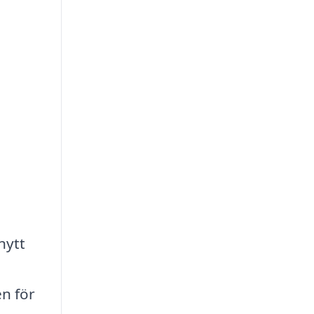
nytt
en för