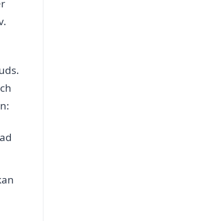
er
v.
juds.
och
n:
vad
kan