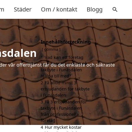
m
Städer
Om / kontakt
Blogg
Innehållsförteckning
äsdalen
gömma
1
Vad kan ett företag
som är specialiserat på
der vår offerttjänst får du det enklaste och säkraste
takbyte i Funäsdalen
hjälpa till med?
2
Få alltid minst 3
erbjudanden för takbyte
i Funäsdalen
3
Få 3 erbjudanden för
takbyte i Funäsdalen
från professionella
företag
4
Hur mycket kostar