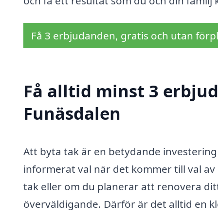
och få ett resultat som du och din familj
Få 3 erbjudanden, gratis och utan förpl
Få alltid minst 3 erbju
Funäsdalen
Att byta tak är en betydande investering f
informerat val när det kommer till val a
tak eller om du planerar att renovera d
överväldigande. Därför är det alltid en k