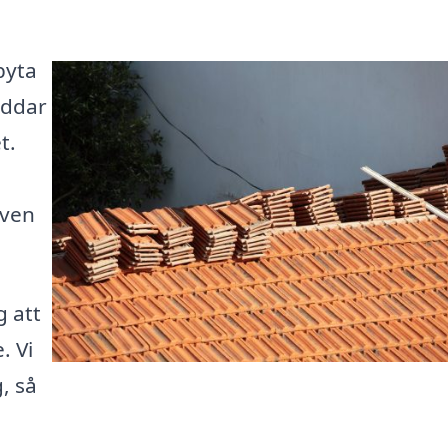
byta
yddar
t.
iven
g att
. Vi
, så