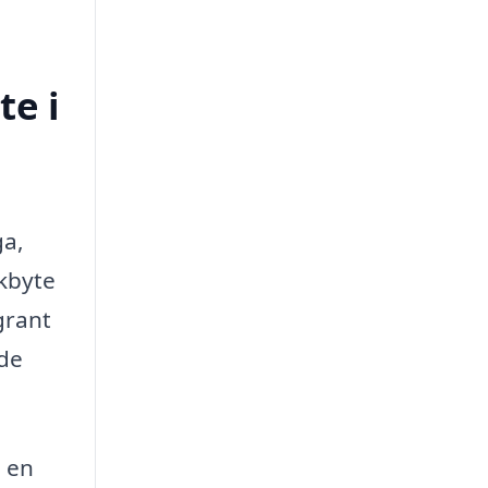
te i
ga,
akbyte
grant
 de
a en