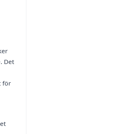
ker
e. Det
t för
het