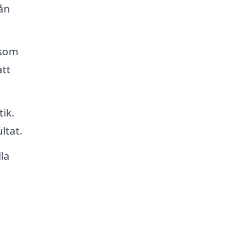
ån
åsom
att
ik.
ltat.
la
t