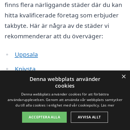
finns flera närliggande städer där du kan
hitta kvalificerade företag som erbjuder
takbyte. Här är några av de städer vi
rekommenderar att du överväger:
Uppsala
Knivsta
×
Denna webbplats använder
Habo
cookies
Denna webbplats använder cookies för att förbättra
Bålsta
användarupplevelsen. Genom att använda vår webbplats samtycker
du till alla cookies i enlighet med vår cookiepolicy.
Läs mer
Tierp
ACCEPTERA ALLA
AVVISA ALLT
Östhammar