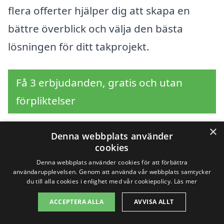
flera offerter hjälper dig att skapa en
bättre överblick och välja den bästa
lösningen för ditt takprojekt.
Få 3 erbjudanden, gratis och utan
förpliktelser
×
Denna webbplats använder
cookies
Sök efter en
Denna webbplats använder cookies för att förbättra
användarupplevelsen. Genom att använda vår webbplats samtycker
professionell för
du till alla cookies i enlighet med vår cookiepolicy.
Läs mer
takbyte i andra städer
ACCEPTERA ALLA
AVVISA ALLT