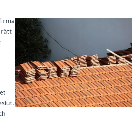
 firma
 rätt
t
et
eslut.
och