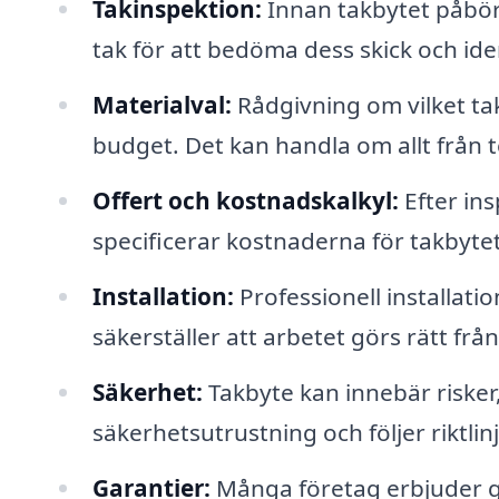
Takinspektion:
Innan takbytet påbörj
tak för att bedöma dess skick och ide
Materialval:
Rådgivning om vilket tak
budget. Det kan handla om allt från te
Offert och kostnadskalkyl:
Efter ins
specificerar kostnaderna för takbytet
Installation:
Professionell installatio
säkerställer att arbetet görs rätt frå
Säkerhet:
Takbyte kan innebär risker
säkerhetsutrustning och följer riktl
Garantier:
Många företag erbjuder ga