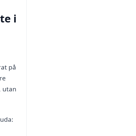
te i
rat på
re
, utan
juda: