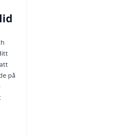
lid
ch
itt
att
nde på
e
t