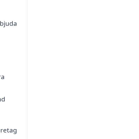
rbjuda
ra
nd
öretag