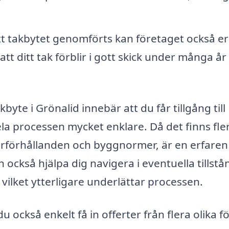
tt takbytet genomförts kan företaget också e
att ditt tak förblir i gott skick under många år
kbyte i Grönalid innebär att du får tillgång till
la processen mycket enklare. Då det finns fle
äderförhållanden och byggnormer, är en erfaren
 också hjälpa dig navigera i eventuella tillstå
vilket ytterligare underlättar processen.
också enkelt få in offerter från flera olika f