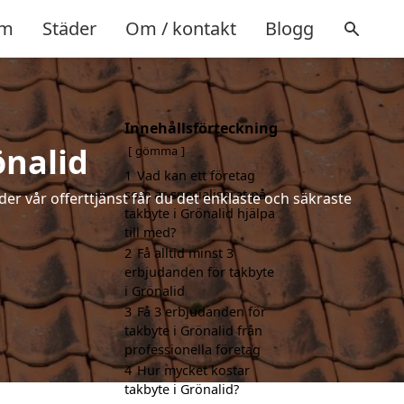
m
Städer
Om / kontakt
Blogg
Innehållsförteckning
önalid
gömma
1
Vad kan ett företag
som är specialiserat på
der vår offerttjänst får du det enklaste och säkraste
takbyte i Grönalid hjälpa
till med?
2
Få alltid minst 3
erbjudanden för takbyte
i Grönalid
3
Få 3 erbjudanden för
takbyte i Grönalid från
professionella företag
4
Hur mycket kostar
takbyte i Grönalid?