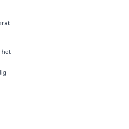
erat
rhet
dig