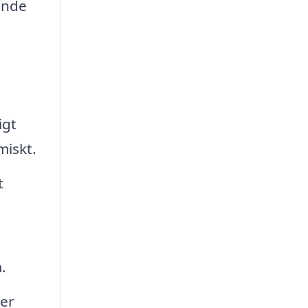
ande
igt
miskt.
t
.
ger