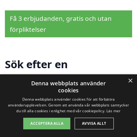
Få 3 erbjudanden, gratis och utan
förpliktelser
Sök efter en
professionell för
×
Denna webbplats använder
takbyte i andra städer
cookies
Denna webbplats använder cookies för att förbättra
nära Gulleråsen
användarupplevelsen. Genom att använda vår webbplats samtycker
du till alla cookies i enlighet med vår cookiepolicy.
Läs mer
ACCEPTERA ALLA
AVVISA ALLT
Att genomföra ett takbyte är en