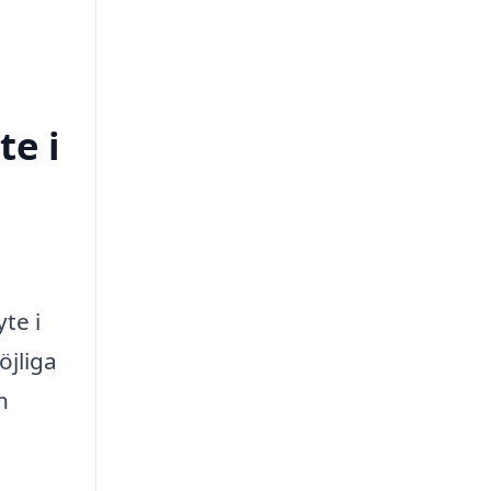
te i
te i
öjliga
n