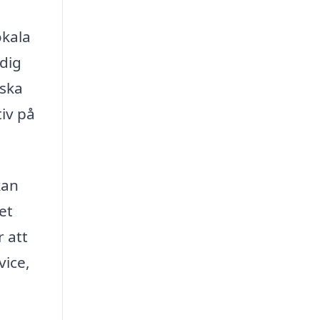
okala
 dig
 ska
iv på
kan
et
 att
vice,