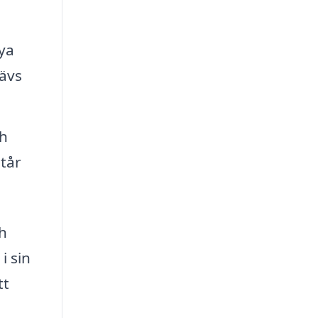
nya
rävs
ch
tår
ch
i sin
tt