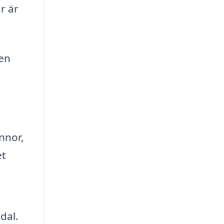
r är
 en
nnor,
et
dal.