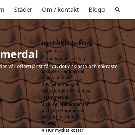
m
Städer
Om / kontakt
Blogg
Innehållsförteckning
mmerdal
gömma
1
Vad kan ett företag
som är specialiserat på
der vår offerttjänst får du det enklaste och säkraste
takbyte i Hammerdal
hjälpa till med?
2
Få alltid minst 3
erbjudanden för takbyte
i Hammerdal
3
Få 3 erbjudanden för
takbyte i Hammerdal
från professionella
företag
4
Hur mycket kostar