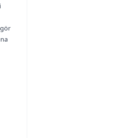
i
 gör
ina