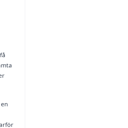
få
hämta
er
 en
arför