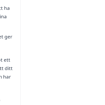
tt ha
ina
et ger
t ett
t ditt
m har
e