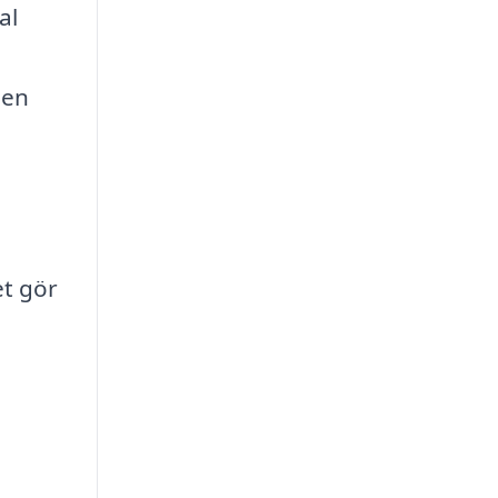
al
men
m
et gör