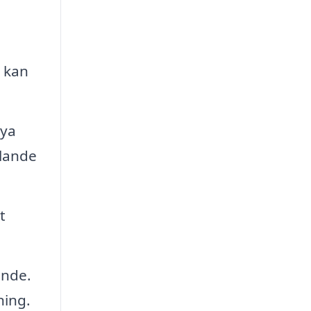
t kan
nya
llande
t
ande.
ning.