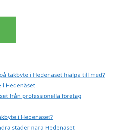
 på takbyte i Hedenäset hjälpa till med?
e i Hedenäset
et från professionella företag
takbyte i Hedenäset?
 andra städer nära Hedenäset