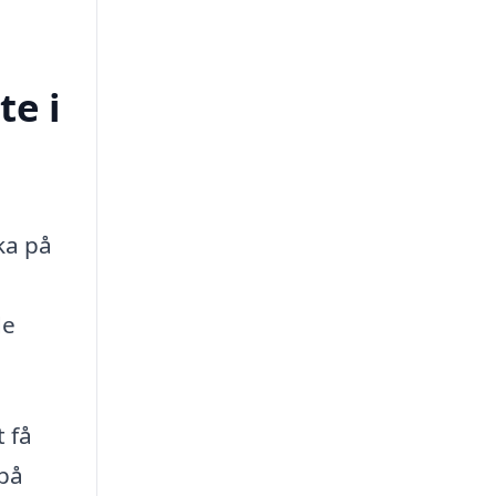
te i
ka på
de
t få
 på