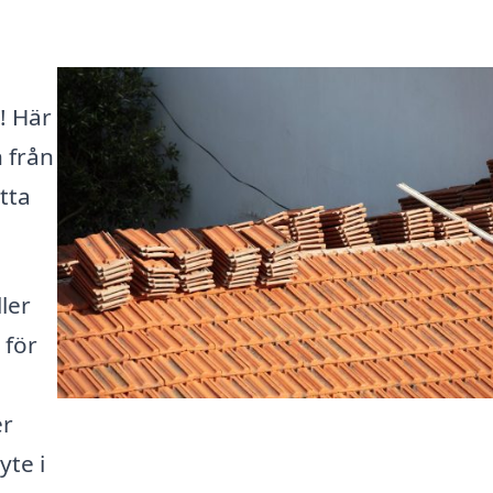
! Här
 från
tta
ler
 för
er
yte i