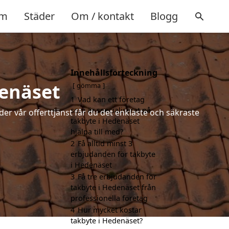
m
Städer
Om / kontakt
Blogg
Innehållsförteckning
denäset
gömma
1
Vad kan ett företag
som är specialiserat på
der vår offerttjänst får du det enklaste och säkraste
takbyte i Hedenäset
hjälpa till med?
2
Få alltid minst 3
erbjudanden för takbyte
i Hedenäset
3
Få tre erbjudanden för
takbyte i Hedenäset från
professionella företag
4
Hur mycket kostar
takbyte i Hedenäset?