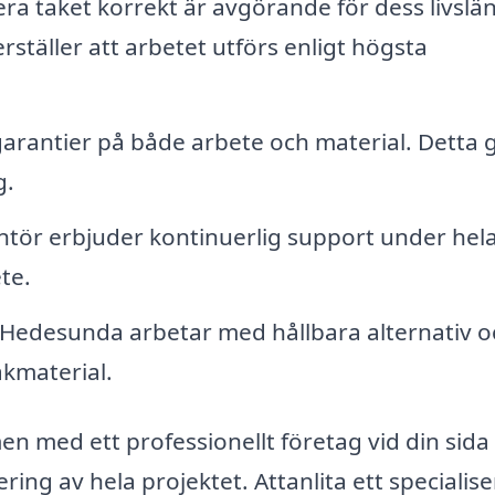
lera taket korrekt är avgörande för dess livslä
ställer att arbetet utförs enligt högsta
rantier på både arbete och material. Detta 
g.
ntör erbjuder kontinuerlig support under hel
ete.
Hedesunda arbetar med hållbara alternativ o
akmaterial.
men med ett professionellt företag vid din sida
ing av hela projektet. Attanlita ett specialise