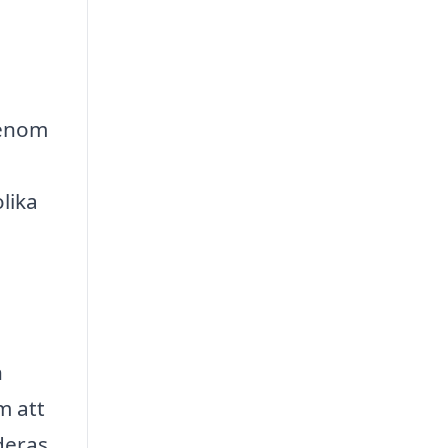
 Genom
lika
h
m att
deras,