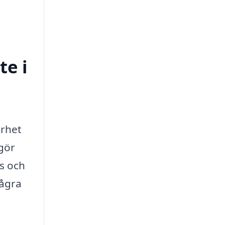
te i
arhet
 gör
is och
några