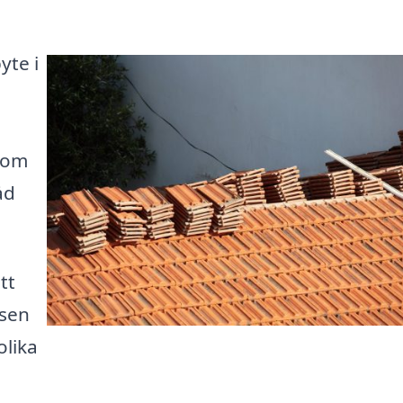
yte i
 som
åd
tt
ssen
olika