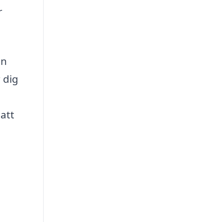
r
ån
 dig
att