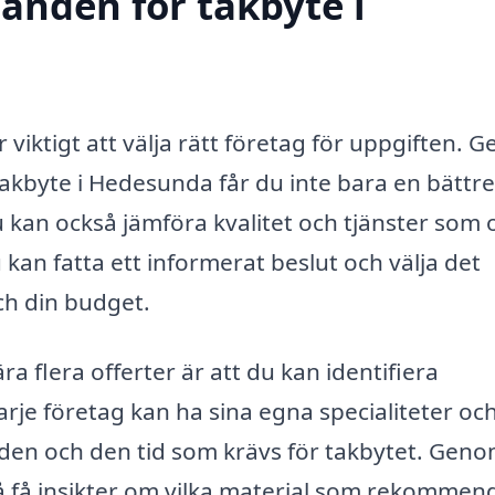
danden för takbyte i
är viktigt att välja rätt företag för uppgiften.
akbyte i Hedesunda får du inte bara en bättre
kan också jämföra kvalitet och tjänster som o
kan fatta ett informerat beslut och välja det
ch din budget.
a flera offerter är att du kan identifiera
 Varje företag kan ha sina egna specialiteter oc
aden och den tid som krävs för takbytet. Geno
 få insikter om vilka material som rekommen