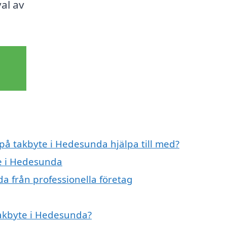
val av
 på takbyte i Hedesunda hjälpa till med?
te i Hedesunda
a från professionella företag
takbyte i Hedesunda?