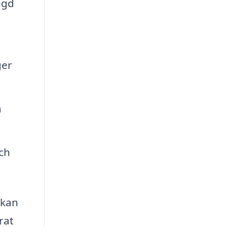
ngd
ger
a
ch
 kan
rat