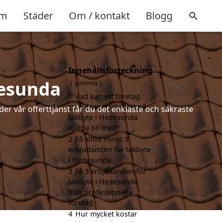
m
Städer
Om / kontakt
Blogg
Innehållsförteckning
desunda
gömma
1
Vad kan ett företag
som är specialiserat på
der vår offerttjänst får du det enklaste och säkraste
takbyte i Hedesunda
hjälpa till med?
2
Få alltid minst 3
erbjudanden för takbyte
i Hedesunda
3
Få 3 erbjudanden för
takbyte i Hedesunda
från professionella
företag
4
Hur mycket kostar