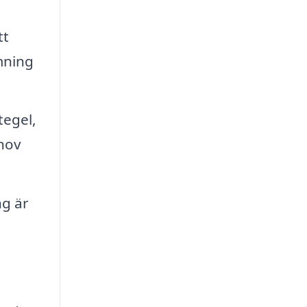
tt
mning
tegel,
ehov
ng är