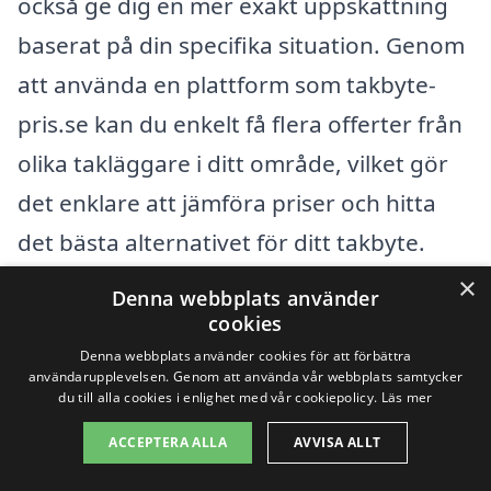
också ge dig en mer exakt uppskattning
baserat på din specifika situation. Genom
att använda en plattform som takbyte-
pris.se kan du enkelt få flera offerter från
olika takläggare i ditt område, vilket gör
det enklare att jämföra priser och hitta
det bästa alternativet för ditt takbyte.
×
Denna webbplats använder
Få 3 erbjudanden, gratis och utan
cookies
förpliktelser
Denna webbplats använder cookies för att förbättra
användarupplevelsen. Genom att använda vår webbplats samtycker
du till alla cookies i enlighet med vår cookiepolicy.
Läs mer
ACCEPTERA ALLA
AVVISA ALLT
Sök efter en