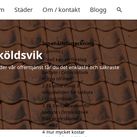
m
Städer
Om / kontakt
Blogg
Innehållsförteckning
köldsvik
gömma
1
Vad kan ett företag
som är specialiserat på
der vår offerttjänst får du det enklaste och säkraste
takbyte i Örnsköldsvik
hjälpa till med?
2
Få alltid minst 3
erbjudanden för takbyte
i Örnsköldsvik
3
Få 3 erbjudanden för
takbyte i Örnsköldsvik
från professionella
företag
4
Hur mycket kostar