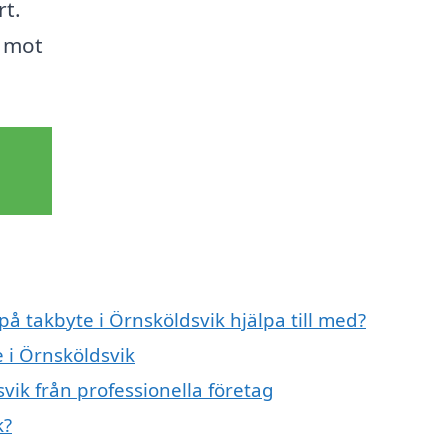
rt.
t mot
på takbyte i Örnsköldsvik hjälpa till med?
e i Örnsköldsvik
vik från professionella företag
k?