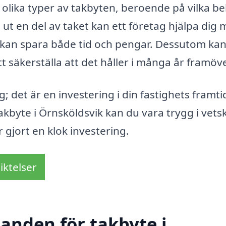
s olika typer av takbyten, beroende på vilka b
t en del av taket kan ett företag hjälpa dig
tta kan spara både tid och pengar. Dessutom ka
t säkerställa att det håller i många år framöve
; det är en investering i din fastighets framti
takbyte i Örnsköldsvik kan du vara trygg i vet
 gjort en klok investering.
iktelser
danden för takbyte i