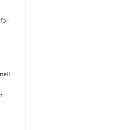
för
nell
n