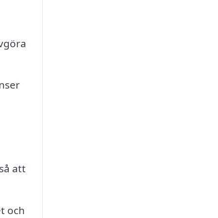
avgöra
enser
så att
t och