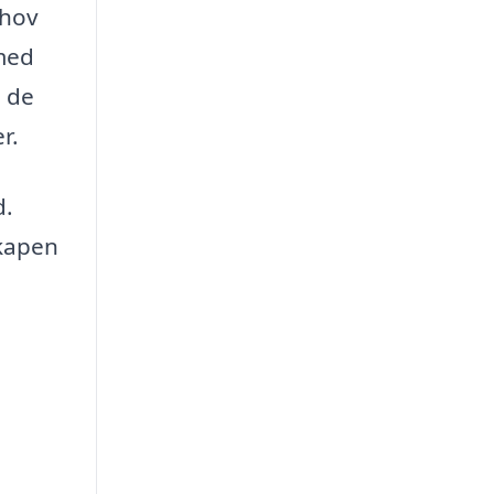
ehov
 med
n de
r.
d.
skapen