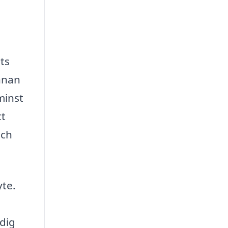
ts
innan
minst
tt
och
yte.
 dig