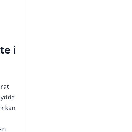
te i
erat
skydda
ak kan
kan