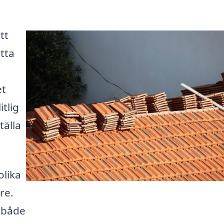
tt
itta
et
itlig
tälla
olika
re.
r både