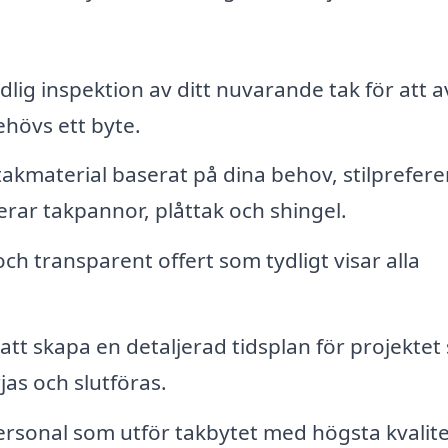
lig inspektion av ditt nuvarande tak för att 
ehövs ett byte.
 takmaterial baserat på dina behov, stilprefer
erar takpannor, plåttak och shingel.
ch transparent offert som tydligt visar alla
tt skapa en detaljerad tidsplan för projektet 
as och slutföras.
rsonal som utför takbytet med högsta kvalite