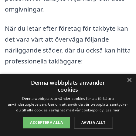
omgivningar.
När du letar efter företag för takbyte kan
det vara värt att överväga följande
närliggande städer, där du också kan hitta
professionella takläggare:
×
Ängelholm
Denna webbplats använder
cookies
Rögle
Denna webbplats använder cookies för att förbättra
användarupplevelsen. Genom att använda vår webbplats samtycker
Munka-Ljungby
du till alla cookies i enlighet med vår cookiepolicy.
Läs mer
ACCEPTERA ALLA
AVVISA ALLT
Vallåkra