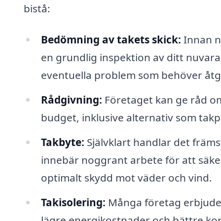
bistå:
Bedömning av takets skick:
Innan n
en grundlig inspektion av ditt nuvara
eventuella problem som behöver åtg
Rådgivning:
Företaget kan ge råd om
budget, inklusive alternativ som takpa
Takbyte:
Självklart handlar det främs
innebär noggrant arbete för att säker
optimalt skydd mot väder och vind.
Takisolering:
Många företag erbjuder ä
lägre energikostnader och bättre ko