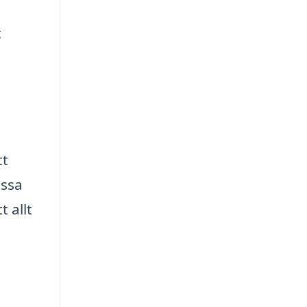
t
tt
essa
 allt