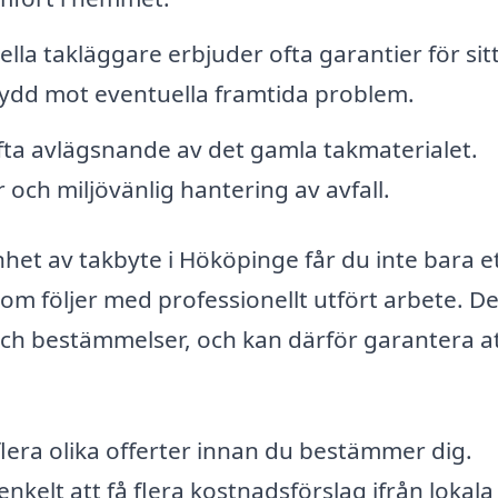
lla takläggare erbjuder ofta garantier för sit
skydd mot eventuella framtida problem.
ta avlägsnande av det gamla takmaterialet.
 och miljövänlig hantering av avfall.
het av takbyte i Hököpinge får du inte bara e
som följer med professionellt utfört arbete. D
ch bestämmelser, och kan därför garantera att
.
 flera olika offerter innan du bestämmer dig.
nkelt att få flera kostnadsförslag ifrån lokala