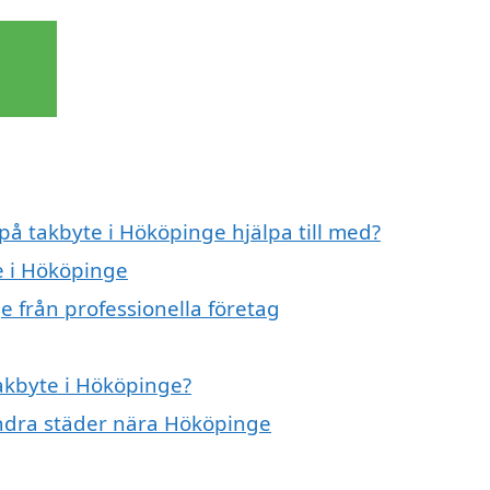
 på takbyte i Hököpinge hjälpa till med?
e i Hököpinge
e från professionella företag
takbyte i Hököpinge?
 andra städer nära Hököpinge