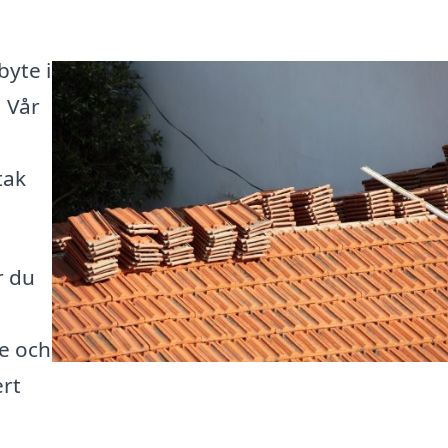
byte i
! Vår
tak
r du
re och
ert