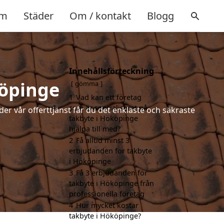
m
Städer
Om / kontakt
Blogg
Innehållsförteckning
köpinge
gömma
1
Vad kan ett företag
som är specialiserat på
der vår offerttjänst får du det enklaste och säkraste
takbyte i Hököpinge
hjälpa till med?
2
Få alltid minst 3
erbjudanden för takbyte
i Hököpinge
3
Få 3 erbjudanden för
takbyte i Hököpinge från
professionella företag
4
Hur mycket kostar
takbyte i Hököpinge?