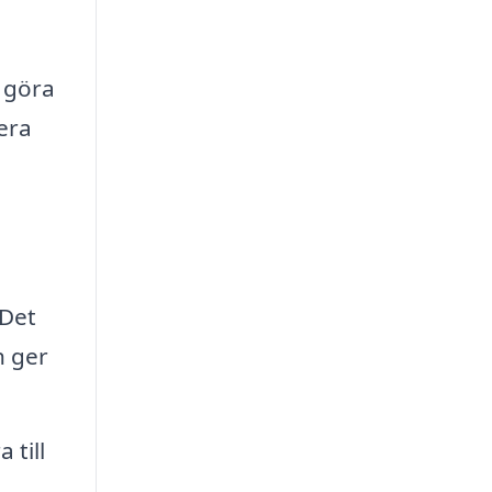
 göra
era
 Det
h ger
 till