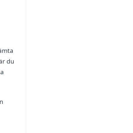
hämta
är du
ka
en