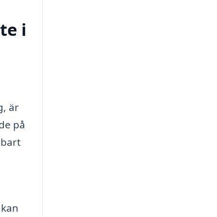
te i
g, är
ade på
lbart
 kan