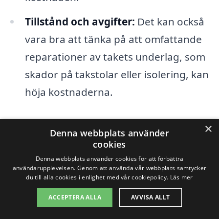
Tillstånd och avgifter:
Det kan också
vara bra att tänka på att omfattande
reparationer av takets underlag, som
skador på takstolar eller isolering, kan
höja kostnaderna.
Att genomföra ett takbyte är en process
×
Denna webbplats använder
som kräver noggrann planering och
cookies
övervägande. Genom att skapa en lista
Denna webbplats använder cookies för att förbättra
användarupplevelsen. Genom att använda vår webbplats samtycker
över dina preferenser och krav kan du
du till alla cookies i enlighet med vår cookiepolicy.
Läs mer
bättre kommunicera med potentiella
ACCEPTERA ALLA
AVVISA ALLT
entreprenörer när du begär offerter.