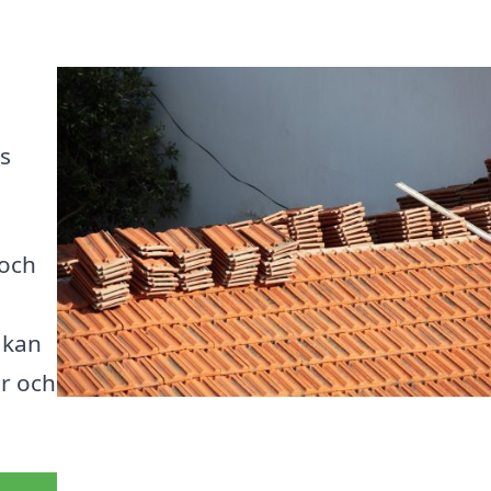
s
 och
 kan
er och