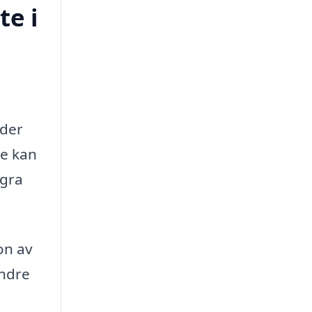
te i
äder
te kan
ågra
on av
indre