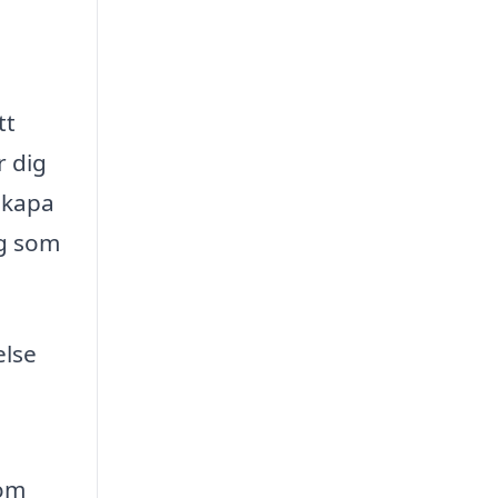
tt
r dig
 skapa
ng som
else
nom