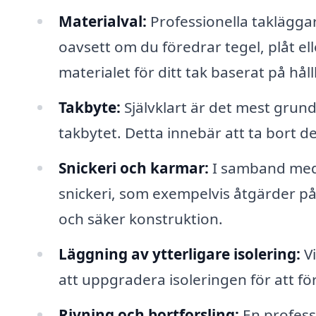
Materialval:
Professionella taklägga
oavsett om du föredrar tegel, plåt ell
materialet för ditt tak baserat på hål
Takbyte:
Självklart är det mest grun
takbytet. Detta innebär att ta bort de
Snickeri och karmar:
I samband med 
snickeri, som exempelvis åtgärder på 
och säker konstruktion.
Läggning av ytterligare isolering:
Vi
att uppgradera isoleringen för att fö
Rivning och bortforsling:
En professi