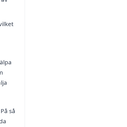
ilket
jälpa
om
lja
 På så
nda