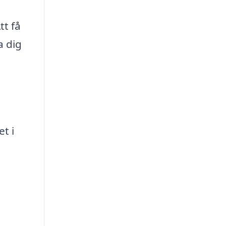
tt få
a dig
et i