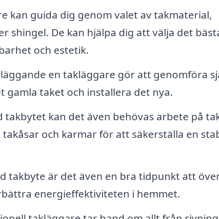
re kan guida dig genom valet av takmaterial,
er shingel. De kan hjälpa dig att välja det bäst
lbarhet och estetik.
dläggande en takläggare gör att genomföra sj
t gamla taket och installera det nya.
takbytet kan det även behövas arbete på ta
takåsar och karmar för att säkerställa en stab
d takbyte är det även en bra tidpunkt att öv
rbättra energieffektiviteten i hemmet.
onell takläggare tar hand om allt från rivning