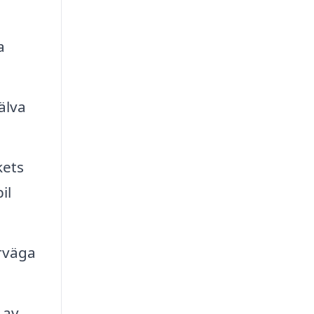
a
älva
kets
il
erväga
 av