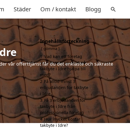
m
Städer
Om / kontakt
Blogg
Innehållsförteckning
Idre
gömma
1
Vad kan ett företag
som är specialiserat på
der vår offerttjänst får du det enklaste och säkraste
takbyte i Idre hjälpa till
med?
2
Få alltid minst 3
erbjudanden för takbyte
i Idre
3
Få 3 erbjudanden för
takbyte i Idre från
professionella företag
4
Hur mycket kostar
takbyte i Idre?