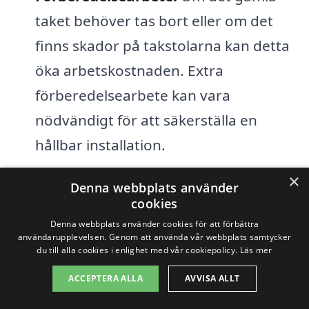
taket behöver tas bort eller om det
finns skador på takstolarna kan detta
öka arbetskostnaden. Extra
förberedelsearbete kan vara
nödvändigt för att säkerställa en
hållbar installation.
Tillstånd och regler:
I vissa fall kan du
×
Denna webbplats använder
behöva ansöka om bygglov, vilket
cookies
Denna webbplats använder cookies för att förbättra
också kan påverka priset och tidslinjen
användarupplevelsen. Genom att använda vår webbplats samtycker
för ditt takbyte.
du till alla cookies i enlighet med vår cookiepolicy.
Läs mer
ACCEPTERA ALLA
AVVISA ALLT
Säsong:
Priserna kan variera