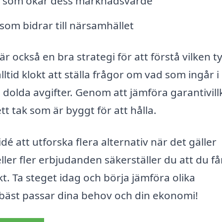
en som ökar dess marknadsvärde
som bidrar till närsamhället
 är också en bra strategi för att förstå vilken t
ltid klokt att ställa frågor om vad som ingår i
s dolda avgifter. Genom att jämföra garantivill
tt tak som är byggt för att hålla.
é att utforska flera alternativ när det gäller
ller fler erbjudanden säkerställer du att du f
kt. Ta steget idag och börja jämföra olika
 bäst passar dina behov och din ekonomi!