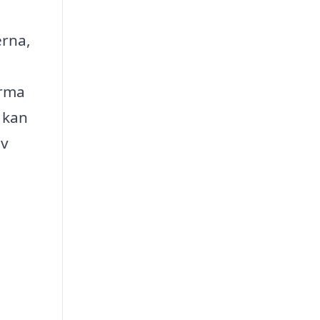
erna,
irma
 kan
av