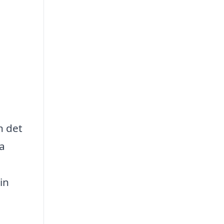
n det
ka
in