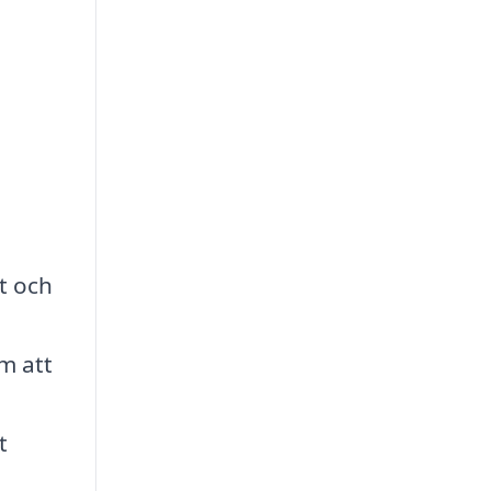
t och
m att
t