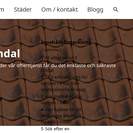
m
Städer
Om / kontakt
Blogg
Innehållsförteckning
ndal
gömma
1
Få alltid minst 3
erbjudanden för takbyte
der vår offerttjänst får du det enklaste och säkraste
i Indal
2
Få 3 erbjudanden för
takbyte i Indal från
professionella företag
3
Hur mycket kostar
takbyte i Indal?
4
Vad hjälper till att
bestämma priset på
takbyte i Indal?
5
Sök efter en