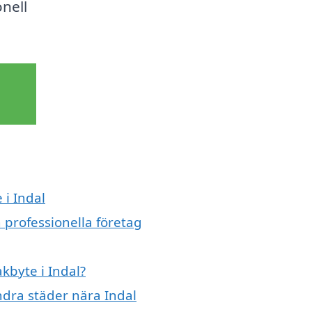
onell
 i Indal
 professionella företag
akbyte i Indal?
andra städer nära Indal