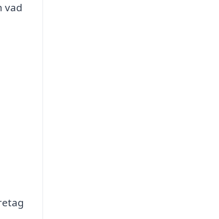
h vad
retag