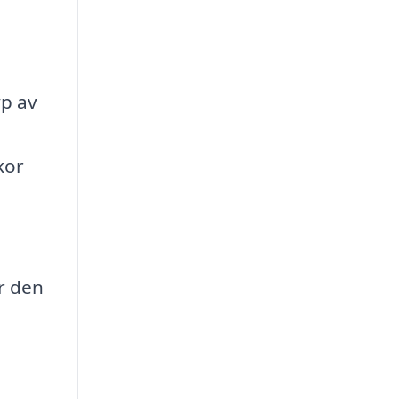
yp av
kor
år den