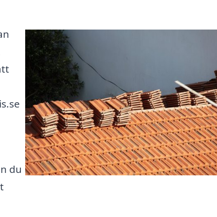
an
t
att
is.se
an du
t