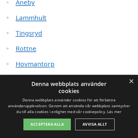
Aneby
Lammhult
Tingsryd
Rottne
Hovmantorp
Alvesta
×
Denna webbplats använder
cookies
Braås
Denna webbplats använder cookies för att förbättra
användarupplevelsen. Genom att använda vår webbplats samtycker
Kävsjö
du till alla cookies i enlighet med vår cookiepolicy.
Läs mer
Åseda
ACCEPTERA ALLA
AVVISA ALLT