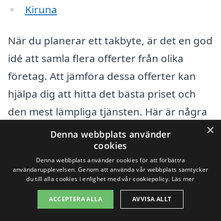
Kiruna
När du planerar ett takbyte, är det en god
idé att samla flera offerter från olika
företag. Att jämföra dessa offerter kan
hjälpa dig att hitta det bästa priset och
den mest lämpliga tjänsten. Här är några
×
faktorer att tänka på när du letar efter
Denna webbplats använder
cookies
företag för takbyte:
Denna webbplats använder cookies för att förbättra
användarupplevelsen. Genom att använda vår webbplats samtycker
Erfarenhet och omdömen från
du till alla cookies i enlighet med vår cookiepolicy.
Läs mer
tidigare kunder
ACCEPTERA ALLA
AVVISA ALLT
Typ av takmaterial som erbjuds