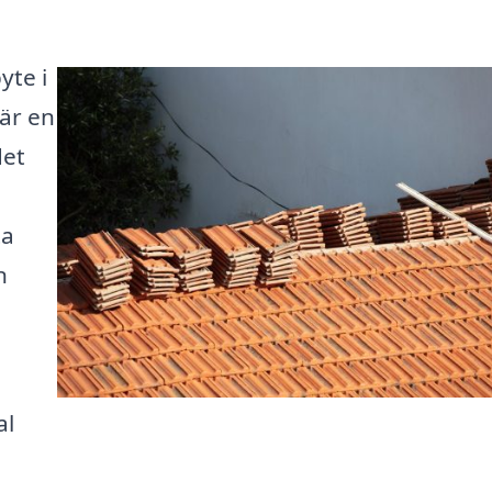
yte i
 är en
det
ta
n
al