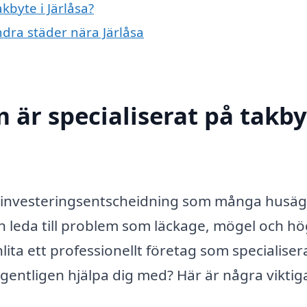
kbyte i Järlåsa?
andra städer nära Järlåsa
 är specialiserat på takby
en investeringsentscheidning som många husä
 kan leda till problem som läckage, mögel och h
nlita ett professionellt företag som specialiser
gentligen hjälpa dig med? Här är några viktig