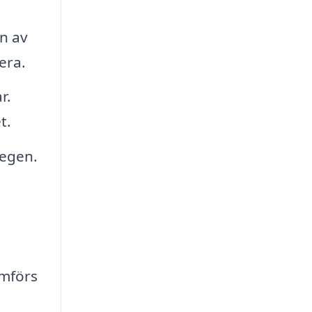
n av
era.
r.
t.
tegen.
omförs