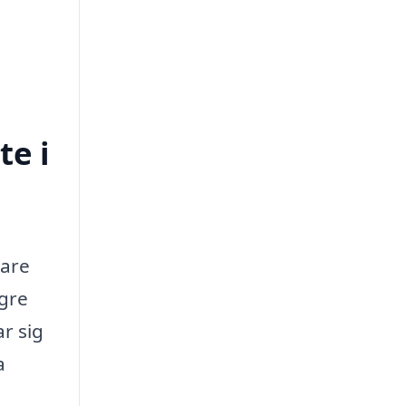
te i
gare
ögre
ar sig
a