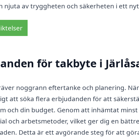
n njuta av tryggheten och säkerheten i ett nyt
iktelser
danden för takbyte i Järlås
kräver noggrann eftertanke och planering. Nä
tigt att söka flera erbjudanden för att säkerstä
hem och din budget. Genom att inhämtat minst
ial och arbetsmetoder, vilket ger dig en bättr
den. Detta är ett avgörande steg för att göra