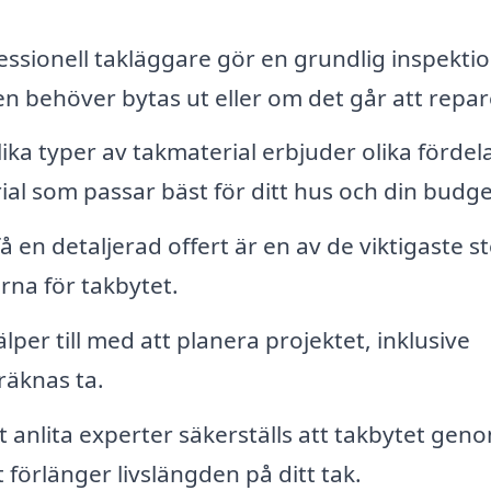
ssionell takläggare gör en grundlig inspektio
gen behöver bytas ut eller om det går att repar
ika typer av takmaterial erbjuder olika fördela
al som passar bäst för ditt hus och din budge
få en detaljerad offert är en av de viktigaste s
rna för takbytet.
lper till med att planera projektet, inklusive
räknas ta.
anlita experter säkerställs att takbytet gen
et förlänger livslängden på ditt tak.