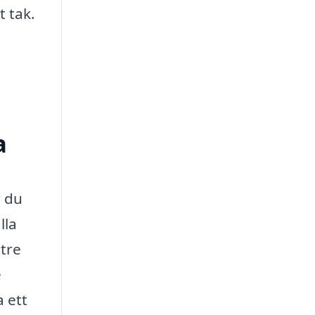
t tak.
a
r du
lla
 tre
e
 ett