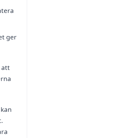
ntera
et ger
 att
erna
l kan
t.
ara