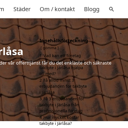
m
Städer
Om / kontakt
Blogg
Innehållsförteckning
rlåsa
gömma
1
Vad kan ett företag
som är specialiserat på
der vår offerttjänst får du det enklaste och säkraste
takbyte i Järlåsa hjälpa
till med?
2
Få alltid minst 3
erbjudanden för takbyte
i Järlåsa
3
Få 3 erbjudanden för
takbyte i Järlåsa från
professionella företag
4
Hur mycket kostar
takbyte i Järlåsa?