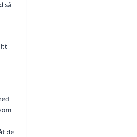
d så
itt
a
 med
 som
åt de