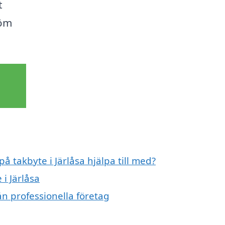
t
röm
å takbyte i Järlåsa hjälpa till med?
 i Järlåsa
ån professionella företag