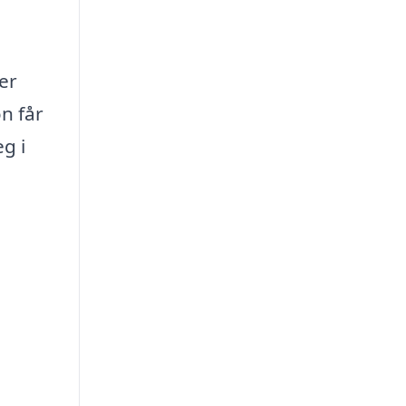
er
n får
g i