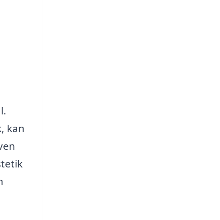
l.
, kan
iven
tetik
n