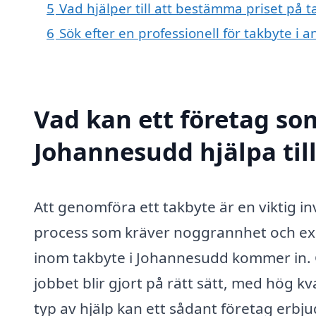
5
Vad hjälper till att bestämma priset på 
6
Sök efter en professionell för takbyte i
Vad kan ett företag som
Johannesudd hjälpa til
Att genomföra ett takbyte är en viktig in
process som kräver noggrannhet och exper
inom takbyte i Johannesudd kommer in. G
jobbet blir gjort på rätt sätt, med hög k
typ av hjälp kan ett sådant företag erbju