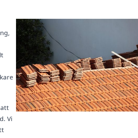
ng,
lt
rkare
 att
d. Vi
tt