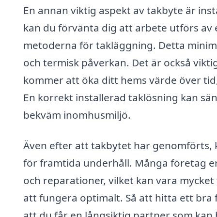
En annan viktig aspekt av takbyte är insta
kan du förvänta dig att arbete utförs av
metoderna för takläggning. Detta minim
och termisk påverkan. Det är också viktig
kommer att öka ditt hems värde över tid, p
En korrekt installerad taklösning kan s
bekväm inomhusmiljö.
Även efter att takbytet har genomförts, k
för framtida underhåll. Många företag e
och reparationer, vilket kan vara mycket fö
att fungera optimalt. Så att hitta ett br
att du får en långsiktig partner som kan 