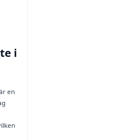
te i
är en
ag
vilken