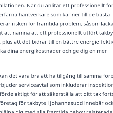
llationen. När du anlitar ett professionellt fö
 erfarna hantverkare som känner till de bästa
erar risken för framtida problem, såsom läck
t att nämna att ett professionellt utfört takb
lus att det bidrar till en bättre energieffektiv
änka dina energikostnader och ge dig en mer
an det vara bra att ha tillgång till samma för
rbjuder serviceavtal som inkluderar inspektio
rdelaktigt för att säkerställa att ditt tak fort
a företag för takbyte i Johannesudd innebär oc
hjälpa dig med alla framtida behov relaterade t