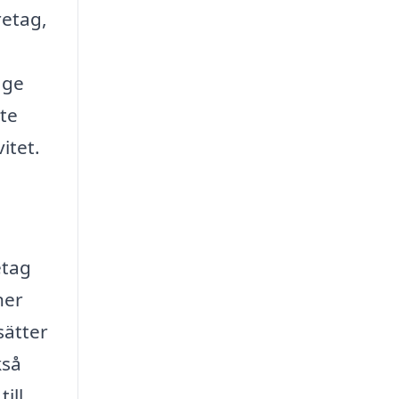
retag,
age
yte
itet.
etag
ner
sätter
kså
ill