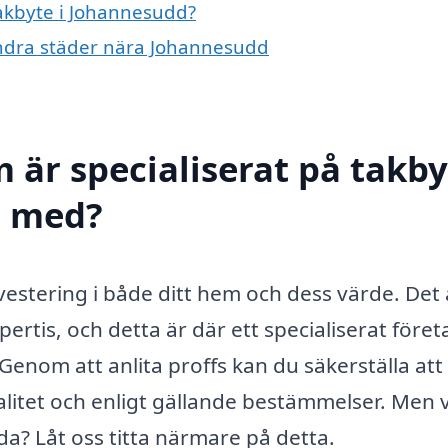
takbyte i Johannesudd?
 andra städer nära Johannesudd
 är specialiserat på takby
l med?
vestering i både ditt hem och dess värde. Det 
tis, och detta är där ett specialiserat föret
enom att anlita proffs kan du säkerställa att
valitet och enligt gällande bestämmelser. Men 
da? Låt oss titta närmare på detta.