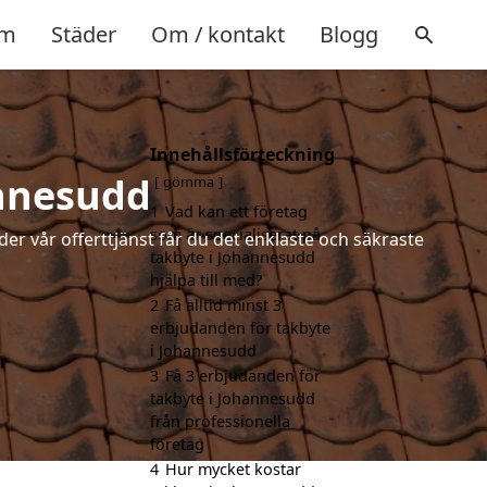
m
Städer
Om / kontakt
Blogg
Innehållsförteckning
annesudd
gömma
1
Vad kan ett företag
som är specialiserat på
der vår offerttjänst får du det enklaste och säkraste
takbyte i Johannesudd
hjälpa till med?
2
Få alltid minst 3
erbjudanden för takbyte
i Johannesudd
3
Få 3 erbjudanden för
takbyte i Johannesudd
från professionella
företag
4
Hur mycket kostar