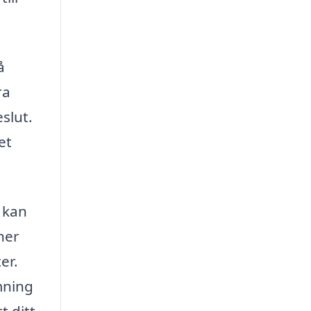
å
ra
slut.
et
g kan
ner
er.
mning
t ditt