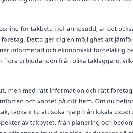
ösning för takbyte i Johannesudd, är det ocks
ka företag. Detta ger dig en möjlighet att jämfö
en mer informerad och ekonomiskt fördelaktig be
 flera erbjudanden från olika takläggare, vilk
slut, men med rätt information och rätt företa
komforten och värdet på ditt hem. Om du befin
k, tveka inte att söka hjälp från lokala expert
 aspekter av takbytet, från planering och bedö
d rätt specialist vid din sida, är du säker på at