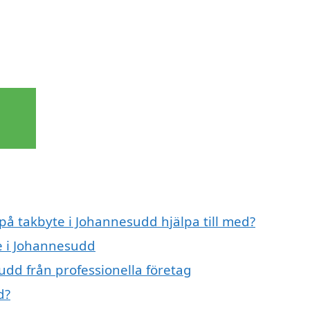
 på takbyte i Johannesudd hjälpa till med?
te i Johannesudd
udd från professionella företag
d?