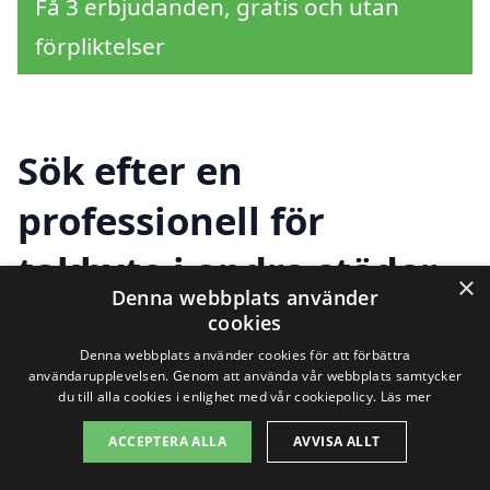
Få 3 erbjudanden, gratis och utan
förpliktelser
Sök efter en
professionell för
takbyte i andra städer
×
Denna webbplats använder
nära Karlholmsbruk
cookies
Denna webbplats använder cookies för att förbättra
användarupplevelsen. Genom att använda vår webbplats samtycker
du till alla cookies i enlighet med vår cookiepolicy.
Läs mer
Att byta tak är en viktig investering för
ditt hem, och att hitta rätt företag för
ACCEPTERA ALLA
AVVISA ALLT
takbyte i Karlholmsbruk kan ibland