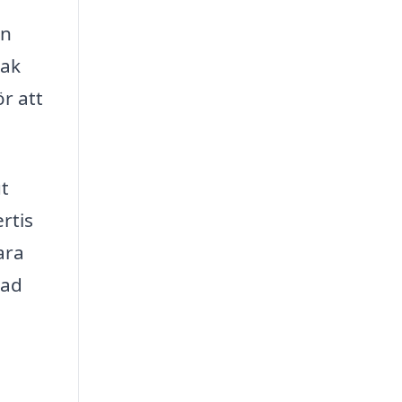
nn
tak
r att
ut
rtis
ara
sad