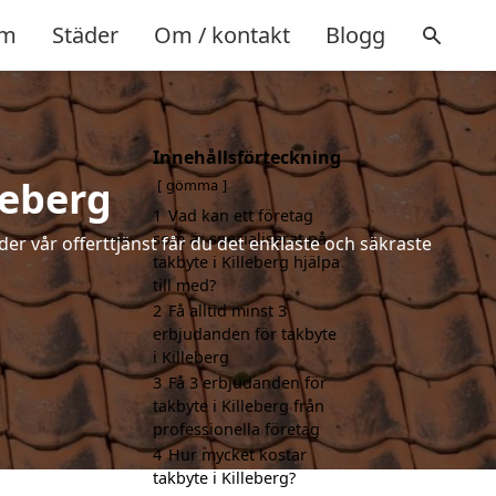
m
Städer
Om / kontakt
Blogg
Innehållsförteckning
leberg
gömma
1
Vad kan ett företag
som är specialiserat på
der vår offerttjänst får du det enklaste och säkraste
takbyte i Killeberg hjälpa
till med?
2
Få alltid minst 3
erbjudanden för takbyte
i Killeberg
3
Få 3 erbjudanden för
takbyte i Killeberg från
professionella företag
4
Hur mycket kostar
takbyte i Killeberg?