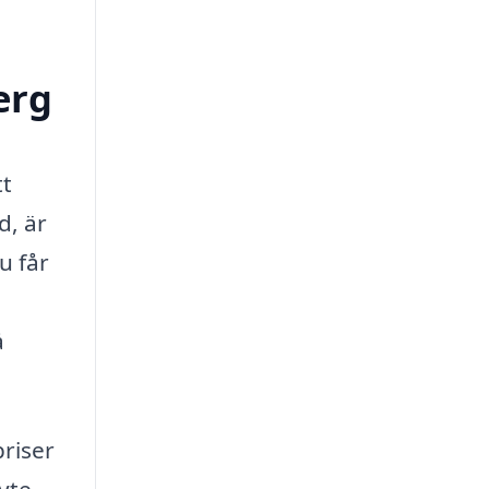
erg
tt
d, är
u får
å
priser