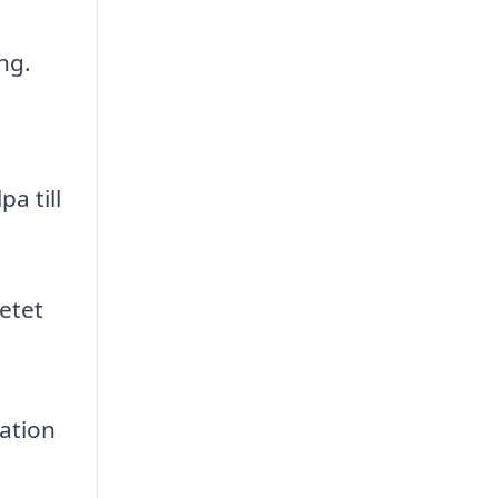
ng.
a till
betet
ation