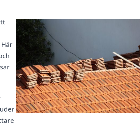
tt
. Här
 och
ssar
t
juder
ttare