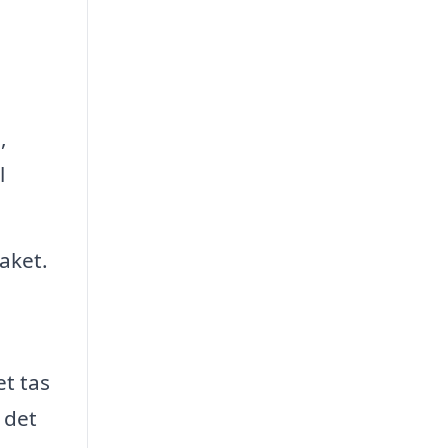
,
l
aket.
t tas
 det