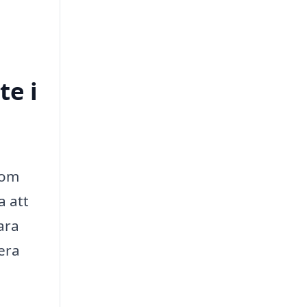
te i
som
a att
bara
era