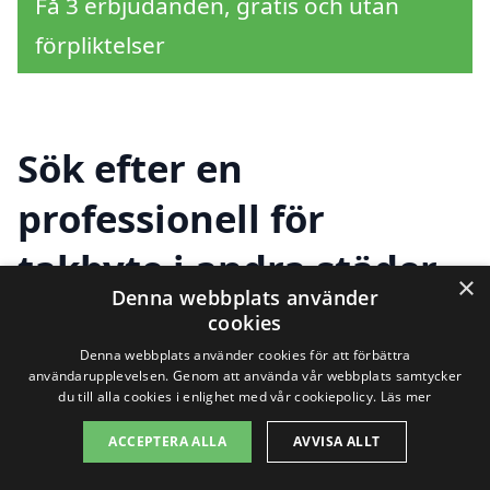
Få 3 erbjudanden, gratis och utan
förpliktelser
Sök efter en
professionell för
takbyte i andra städer
×
Denna webbplats använder
nära Röke
cookies
Denna webbplats använder cookies för att förbättra
användarupplevelsen. Genom att använda vår webbplats samtycker
du till alla cookies i enlighet med vår cookiepolicy.
Läs mer
Att genomföra ett takbyte är en stor
investering och det är viktigt att du väljer
ACCEPTERA ALLA
AVVISA ALLT
rätt företag för arbetet. För dig som är