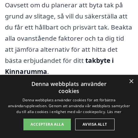
Oavsett om du planerar att byta tak på
grund av slitage, så vill du säkerställa att
du får ett hållbart och prisvärt tak. Beakta
alla ovanstående faktorer och ta dig tid
att jämföra alternativ för att hitta det
bästa erbjudandet för ditt
takbyte i
Kinnarumma
.
×
Denna webbplats använder
cookies
Få 3 erbjudanden, gratis och utan
Denna webbplats använder cookies för att förbättra
förpliktelser
användarupplevelsen. Genom att använda vår webbplats samtycker
du till alla cookies i enlighet med vår cookiepolicy.
Läs mer
ACCEPTERA ALLA
AVVISA ALLT