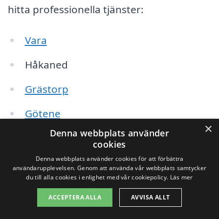
hitta professionella tjänster:
Vara
Håkaned
Grästorp
Götene
×
Denna webbplats använder
Falbygden
cookies
Denna webbplats använder cookies för att förbättra
Lidköping
användarupplevelsen. Genom att använda vår webbplats samtycker
du till alla cookies i enlighet med vår cookiepolicy.
Läs mer
Skara
ACCEPTERA ALLA
AVVISA ALLT
Trollhättan