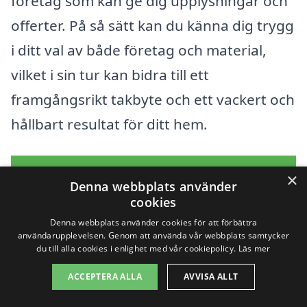
företag som kan ge dig upplysningar och
offerter. På så sätt kan du känna dig trygg
i ditt val av både företag och material,
vilket i sin tur kan bidra till ett
framgångsrikt takbyte och ett vackert och
hållbart resultat för ditt hem.
Få 3 erbjudanden, gratis och utan
×
Denna webbplats använder
förpliktelser
cookies
Denna webbplats använder cookies för att förbättra
användarupplevelsen. Genom att använda vår webbplats samtycker
du till alla cookies i enlighet med vår cookiepolicy.
Läs mer
Sök efter en
ACCEPTERA ALLA
AVVISA ALLT
professionell för