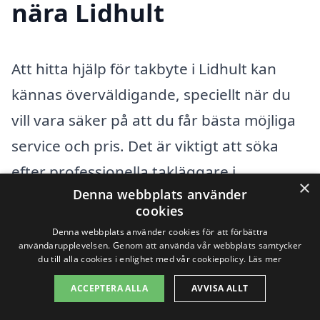
nära Lidhult
Att hitta hjälp för takbyte i Lidhult kan
kännas överväldigande, speciellt när du
vill vara säker på att du får bästa möjliga
service och pris. Det är viktigt att söka
efter professionella takläggare i
×
Denna webbplats använder
närområdet för att säkerställa att ditt
cookies
takbyte utförs korrekt och effektivt.
Denna webbplats använder cookies för att förbättra
Genom att använda takbyte-pris.se kan
användarupplevelsen. Genom att använda vår webbplats samtycker
du till alla cookies i enlighet med vår cookiepolicy.
Läs mer
du enkelt få flera offerter från olika
ACCEPTERA ALLA
AVVISA ALLT
företag, vilket gör att du kan jämföra