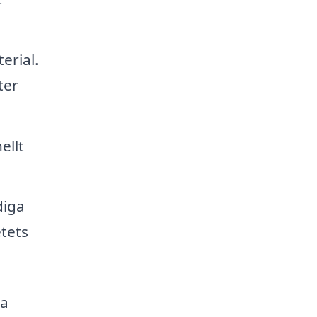
erial.
ter
ellt
diga
tets
la