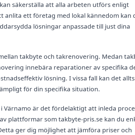
an säkerställa att alla arbeten utförs enligt
tt anlita ett företag med lokal kännedom kan 
ddarsydda lösningar anpassade till just dina
en mellan takbyte och takrenovering. Medan tak
enovering innebära reparationer av specifika d
tnadseffektiv lösning. I vissa fall kan det allt
mpligt för din specifika situation.
e i Värnamo är det fördelaktigt att inleda proc
 av plattformar som takbyte-pris.se kan du en
Detta ger dig möjlighet att jämföra priser och