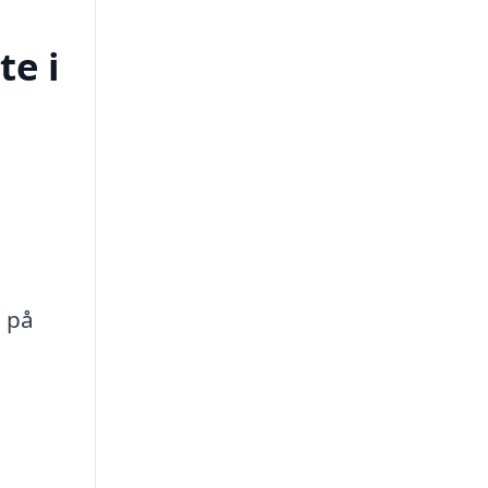
te i
g på