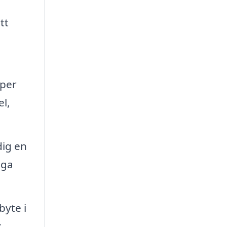
tt
lper
el,
dig en
iga
byte i
t