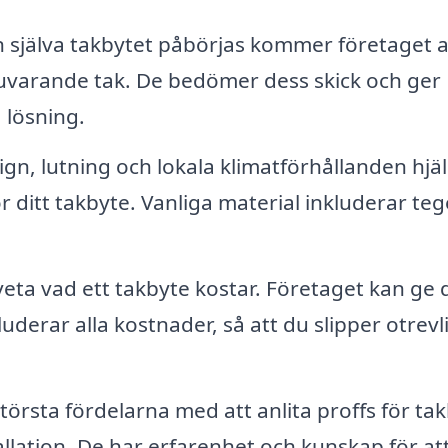
 själva takbytet påbörjas kommer företaget a
nuvarande tak. De bedömer dess skick och ger
lösning.
n, lutning och lokala klimatförhållanden hjä
ör ditt takbyte. Vanliga material inkluderar teg
 veta vad ett takbyte kostar. Företaget kan ge 
uderar alla kostnader, så att du slipper otrevl
törsta fördelarna med att anlita proffs för tak
llation. De har erfarenhet och kunskap för at