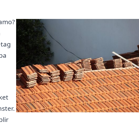
namo?
n
etag
lpa
ket
nster.
blir