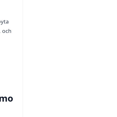
byta
, och
amo