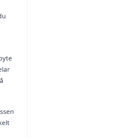
du
byte
elar
så
essen
kelt