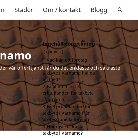
m
Städer
Om / kontakt
Blogg
Innehållsförteckning
ärnamo
gömma
1
Vad kan ett företag
som är specialiserat på
der vår offerttjänst får du det enklaste och säkraste
takbyte i Värnamo hjälpa
till med?
2
Få alltid minst 3
erbjudanden för takbyte
i Värnamo
3
Få 3 erbjudanden för
takbyte i Värnamo från
professionella företag
4
Hur mycket kostar
takbyte i Värnamo?