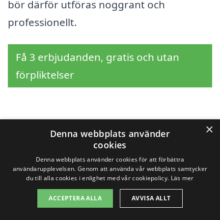
bör därför utföras noggrant och
professionellt.
Få 3 erbjudanden, gratis och utan
förpliktelser
Sök efter en
×
Denna webbplats använder
cookies
professionell för
Denna webbplats använder cookies för att förbättra
takbyte i andra städer
användarupplevelsen. Genom att använda vår webbplats samtycker
du till alla cookies i enlighet med vår cookiepolicy.
Läs mer
nära Loftahammar
ACCEPTERA ALLA
AVVISA ALLT