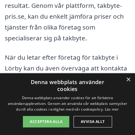
resultat. Genom vår plattform, takbyte-
pris.se, kan du enkelt jämföra priser och
tjänster från olika företag som
specialiserar sig på takbyte.
När du letar efter företag för takbyte i
Lörby kan du även överväga att kontakta
×
professionella i följande omkringliggande
Denna webbplats använder
cookies
städer:
Denna webbplats använder cookies för att förbättra
användarupplevelsen. Genom att använda vår webbplats samtycker
Sölvesborg
du till alla cookies i enlighet med vår cookiepolicy.
Läs mer
ACCEPTERA ALLA
AVVISA ALLT
Karlshamn