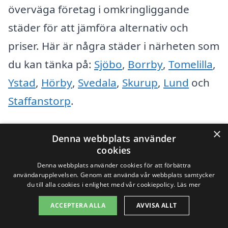
överväga företag i omkringliggande
städer för att jämföra alternativ och
priser. Här är några städer i närheten som
du kan tänka på:
Sjöbo
,
Borrby
,
Tomelilla
,
Ystad
,
Hörby
,
Svedala
,
Skurup
,
Lund
och
Staffanstorp
.
×
Att använda en plattform som takbyte-
Denna webbplats använder
cookies
pris.se kan göra processen betydligt
Denna webbplats använder cookies för att förbättra
enklare. Här är några fördelar med att
användarupplevelsen. Genom att använda vår webbplats samtycker
du till alla cookies i enlighet med vår cookiepolicy.
Läs mer
söka efter takbyte i Lövestad och
närliggande områden:
ACCEPTERA ALLA
AVVISA ALLT