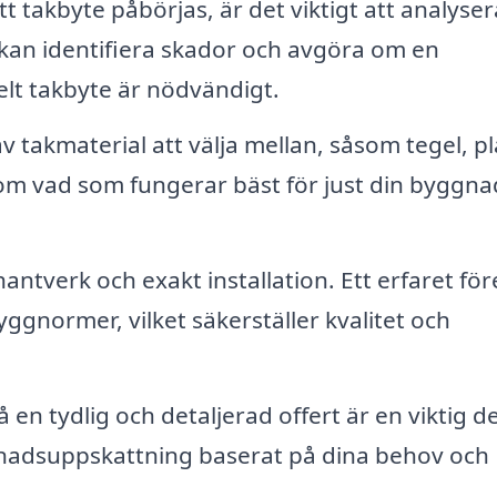
t takbyte påbörjas, är det viktigt att analyser
kan identifiera skador och avgöra om en
helt takbyte är nödvändigt.
 takmaterial att välja mellan, såsom tegel, pl
d om vad som fungerar bäst för just din byggn
hantverk och exakt installation. Ett erfaret fö
 byggnormer, vilket säkerställer kvalitet och
å en tydlig och detaljerad offert är en viktig de
tnadsuppskattning baserat på dina behov och