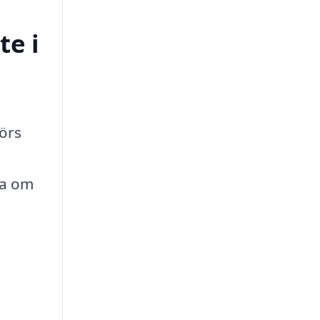
te i
görs
ra om