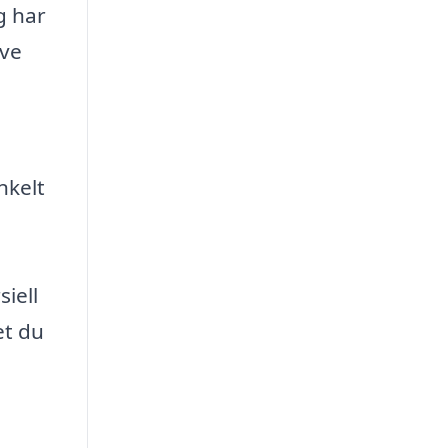
g har
ive
nkelt
iell
et du