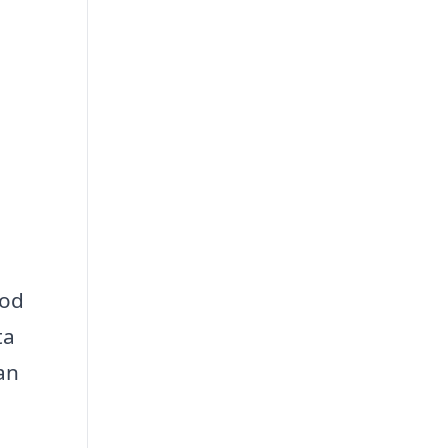
god
ta
an