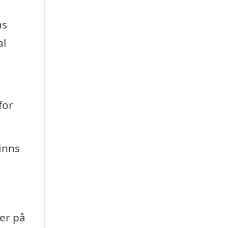
as
al
för
finns
er på