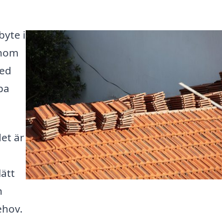
byte i
enom
med
pa
det är
lätt
h
ehov.