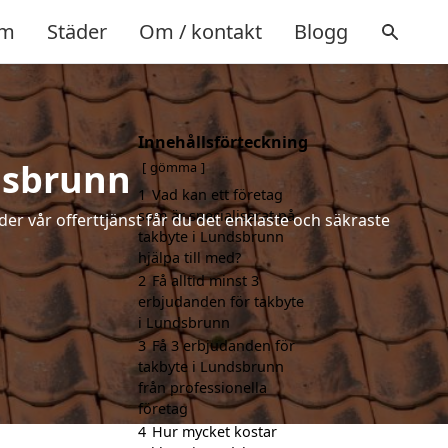
m
Städer
Om / kontakt
Blogg
Innehållsförteckning
dsbrunn
gömma
1
Vad kan ett företag
som är specialiserat på
der vår offerttjänst får du det enklaste och säkraste
takbyte i Lundsbrunn
hjälpa till med?
2
Få alltid minst 3
erbjudanden för takbyte
i Lundsbrunn
3
Få 3 erbjudanden för
takbyte i Lundsbrunn
från professionella
företag
4
Hur mycket kostar