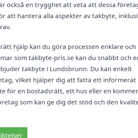
 är också en trygghet att veta att dessa företa
 att hantera alla aspekter av takbyte, inklus
krav.
 rätt hjälp kan du göra processen enklare och
rmar som takbyte-pris.se kan du snabbt och e
rbjuder takbyte i Lundsbrunn. Du kan enkelt
tag, vilket hjälper dig att fatta ett informerat
e för en bostadsrätt, ett hus eller en kommers
t företag som kan ge dig det stöd och den kvalit
iktelser