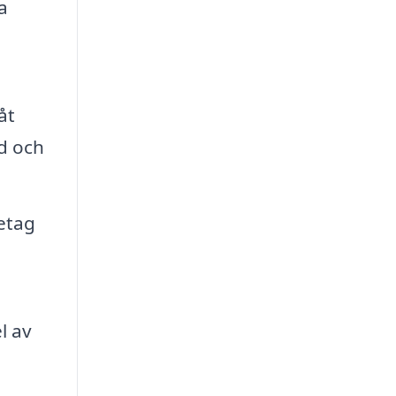
a
åt
ad och
retag
l av