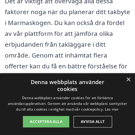
Det är viktigt att överväga alla dessa
faktorer noga när du planerar ditt takbyte
i Marmaskogen. Du kan också dra fördel
av vår plattform för att jämföra olika
erbjudanden från takläggare i ditt
område. Genom att inhämtat flera
offerter kan du få en bättre förståelse för
vad som är ett rimligt pris för den
×
Denna webbplats använder
specifika situationen i ditt hem. Tveka inte
cookies
att fråga om eventuella dolda kostnader
Denna webbplats använder cookies för att förbättra
användarupplevelsen. Genom att använda vår webbplats samtycker
eller ytterligare avgifter för att undvika
du till alla cookies i enlighet med vår cookiepolicy.
Läs mer
överraskningar när projektet väl är igång.
ACCEPTERA ALLA
AVVISA ALLT