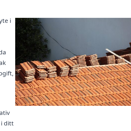
yte i
uda
tak
gift,
ativ
i ditt