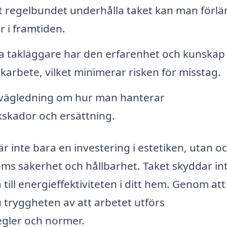
 regelbundet underhålla taket kan man förlä
r i framtiden.
la takläggare har den erfarenhet och kunska
akarbete, vilket minimerar risken för misstag.
vägledning om hur man hanterar
kskador och ersättning.
 inte bara en investering i estetiken, utan o
 hems säkerhet och hållbarhet. Taket skyddar in
ill energieffektiviteten i ditt hem. Genom att 
du tryggheten av att arbetet utförs
egler och normer.