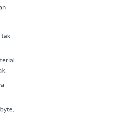
kan
 tak
terial
ak.
ya
byte,