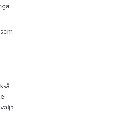
nga
p som
ckså
te
välja