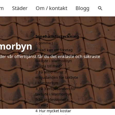
m
Städer
Om / kontakt
Blogg
Innehållsförteckning
rmorbyn
gömma
1
Vad kan ett företag
som är specialiserat på
der vår offerttjänst får du det enklaste och säkraste
takbyte i Marmorbyn
hjälpa till med?
2
Få alltid minst 3
erbjudanden för takbyte
i Marmorbyn
3
Få 3 erbjudanden för
takbyte i Marmorbyn
från professionella
företag
4
Hur mycket kostar