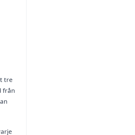
t tre
 från
kan
arje