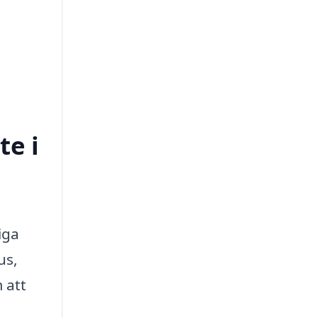
te i
iga
us,
 att