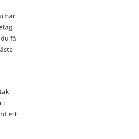
du har
retag
 du få
bästa
 tak
 i
ot ett