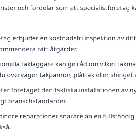
jänster och fördelar som ett specialistföretag 
ag erbjuder en kostnadsfri inspektion av ditt
ekommendera rätt åtgärder.
ionella takläggare kan ge råd om vilket takma
du överväger takpannor, plåttak eller shingelt
öter företaget den faktiska installationen av n
nligt branschstandarder.
ndre reparationer snarare än en fullständig 
kså.