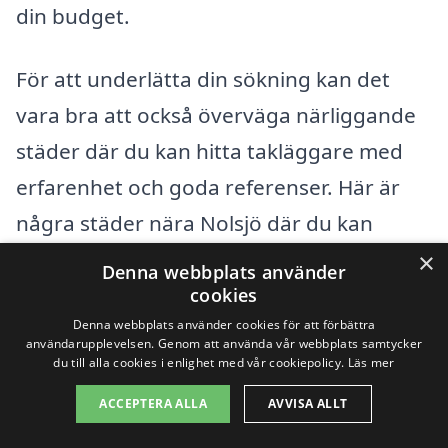
din budget.
För att underlätta din sökning kan det
vara bra att också överväga närliggande
städer där du kan hitta takläggare med
erfarenhet och goda referenser. Här är
några städer nära Nolsjö där du kan
inleda din sökning:
×
Denna webbplats använder
cookies
Åkersberga
Denna webbplats använder cookies för att förbättra
användarupplevelsen. Genom att använda vår webbplats samtycker
du till alla cookies i enlighet med vår cookiepolicy.
Läs mer
Vallentuna
ACCEPTERA ALLA
AVVISA ALLT
Täby