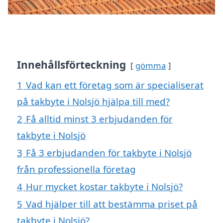
Innehållsförteckning
gömma
1
Vad kan ett företag som är specialiserat
på takbyte i Nolsjö hjälpa till med?
2
Få alltid minst 3 erbjudanden för
takbyte i Nolsjö
3
Få 3 erbjudanden för takbyte i Nolsjö
från professionella företag
4
Hur mycket kostar takbyte i Nolsjö?
5
Vad hjälper till att bestämma priset på
takbyte i Nolsjö?